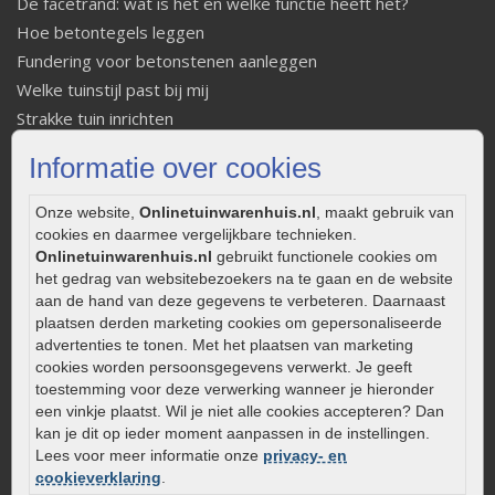
De facetrand: wat is het en welke functie heeft het?
Hoe betontegels leggen
Fundering voor betonstenen aanleggen
Welke tuinstijl past bij mij
Strakke tuin inrichten
Legverbanden gebakken bestrating
Informatie over cookies
Onderhoud van gebakken bestrating
Aanlegtips voor gebakken bestrating
Onze website,
Onlinetuinwarenhuis.nl
, maakt gebruik van
Zelf een terras aanleggen
cookies en daarmee vergelijkbare technieken.
Onlinetuinwarenhuis.nl
gebruikt functionele cookies om
Kleine stadstuin inrichten
het gedrag van websitebezoekers na te gaan en de website
0320 – 219170
aan de hand van deze gegevens te verbeteren. Daarnaast
plaatsen derden marketing cookies om gepersonaliseerde
Kaapstanderweg 41
advertenties te tonen. Met het plaatsen van marketing
8243 RB Lelystad
cookies worden persoonsgegevens verwerkt. Je geeft
toestemming voor deze verwerking wanneer je hieronder
info@onlinetuinwarenhuis.nl
een vinkje plaatst. Wil je niet alle cookies accepteren? Dan
Routebeschrijving
kan je dit op ieder moment aanpassen in de instellingen.
Openingstijden
Lees voor meer informatie onze
privacy- en
cookieverklaring
.
Maandag
08:00 - 17:00