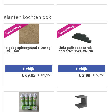
Klanten kochten ook
Aanbieding
Aanbieding
Bigbag ophoogzand 1.000 kg
Linia palissade strak
Excluton
antraciet 15x15x60cm
Bekijk
Bekijk
€ 69,95
€ 89,95
€ 3,99
€ 5,75