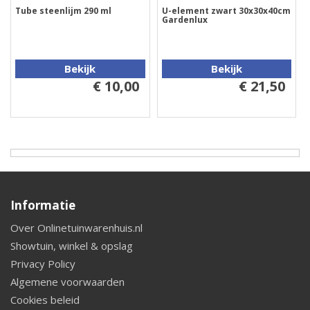
Tube steenlijm 290 ml
U-element zwart 30x30x40cm
Gardenlux
Bekijk
Bekijk
€ 10,00
€ 21,50
Informatie
Over Onlinetuinwarenhuis.nl
Showtuin, winkel & opslag
Privacy Policy
Algemene voorwaarden
Cookies beleid