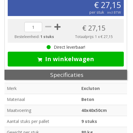
€ 27,15
per stuk
incl BTW
€ 27,15
Besteleenheid:
1 stuks
Totaalprijs:
1
x
€ 27,15
Direct leverbaar!
In winkelwagen
Specificaties
Merk
Excluton
Materiaal
Beton
Maatvoering
40x40x50cm
Aantal stuks per pallet
9 stuks
Gewicht per stuk
80 kg