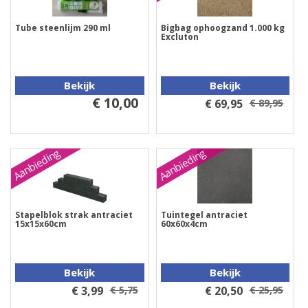
Tube steenlijm 290 ml
Bigbag ophoogzand 1.000 kg
Excluton
Bekijk
Bekijk
€ 10,00
€ 69,95
€ 89,95
Aanbieding
Aanbieding
Stapelblok strak antraciet
Tuintegel antraciet
15x15x60cm
60x60x4cm
Bekijk
Bekijk
€ 3,99
€ 5,75
€ 20,50
€ 25,95