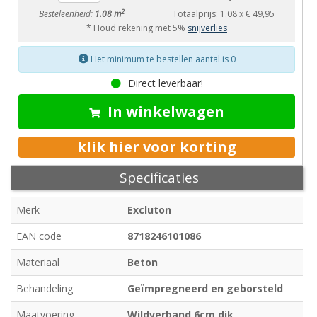
2
Besteleenheid:
1.08 m
Totaalprijs:
1.08
x
€ 49,95
* Houd rekening met 5%
snijverlies
Het minimum te bestellen aantal is 0
Direct leverbaar!
In winkelwagen
klik hier voor korting
Specificaties
Merk
Excluton
EAN code
8718246101086
Materiaal
Beton
Behandeling
Geïmpregneerd en geborsteld
Maatvoering
Wildverband 6cm dik