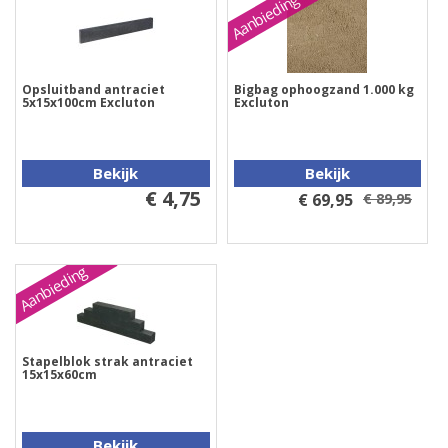
Aanbieding
Opsluitband antraciet
Bigbag ophoogzand 1.000 kg
5x15x100cm Excluton
Excluton
Bekijk
Bekijk
€ 4,75
€ 69,95
€ 89,95
Aanbieding
Stapelblok strak antraciet
15x15x60cm
Bekijk