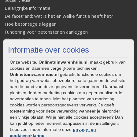
Social Media
Belangrijke informatie
De facetrand: wat is het en welke functie heeft het?
Hoe betontegels leggen
Fundering voor betonstenen aanleggen
Welke tuinstijl past bij mij
Strakke tuin inrichten
Informatie over cookies
Legverbanden gebakken bestrating
Onze website,
Onlinetuinwarenhuis.nl
, maakt gebruik van
Onderhoud van gebakken bestrating
cookies en daarmee vergelijkbare technieken.
Aanlegtips voor gebakken bestrating
Onlinetuinwarenhuis.nl
gebruikt functionele cookies om
Zelf een terras aanleggen
het gedrag van websitebezoekers na te gaan en de website
aan de hand van deze gegevens te verbeteren. Daarnaast
Kleine stadstuin inrichten
plaatsen derden marketing cookies om gepersonaliseerde
0320 – 219170
advertenties te tonen. Met het plaatsen van marketing
cookies worden persoonsgegevens verwerkt. Je geeft
Kaapstanderweg 41
toestemming voor deze verwerking wanneer je hieronder
8243 RB Lelystad
een vinkje plaatst. Wil je niet alle cookies accepteren? Dan
info@onlinetuinwarenhuis.nl
kan je dit op ieder moment aanpassen in de instellingen.
Lees voor meer informatie onze
privacy- en
Routebeschrijving
cookieverklaring
.