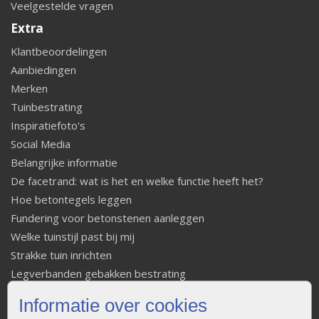
Veelgestelde vragen
Extra
Klantbeoordelingen
Aanbiedingen
Merken
Tuinbestrating
Inspiratiefoto's
Social Media
Belangrijke informatie
De facetrand: wat is het en welke functie heeft het?
Hoe betontegels leggen
Fundering voor betonstenen aanleggen
Welke tuinstijl past bij mij
Strakke tuin inrichten
Legverbanden gebakken bestrating
Onderhoud van gebakken bestrating
Informatie over cookies
Aanlegtips voor gebakken bestrating