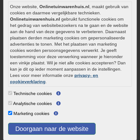
Zelf een terras aanleggen
Onze website,
Onlinetuinwarenhuis.nl
, maakt gebruik van
Kleine stadstuin inrichten
cookies en daarmee vergelijkbare technieken.
Onlinetuinwarenhuis.nl
gebruikt functionele cookies om
0320 – 219170
het gedrag van websitebezoekers na te gaan en de website
aan de hand van deze gegevens te verbeteren. Daarnaast
Kaapstanderweg 41
plaatsen derden marketing cookies om gepersonaliseerde
8243 RB Lelystad
advertenties te tonen. Met het plaatsen van marketing
info@onlinetuinwarenhuis.nl
cookies worden persoonsgegevens verwerkt. Je geeft
toestemming voor deze verwerking wanneer je hieronder
Routebeschrijving
een vinkje plaatst. Wil je niet alle cookies accepteren? Dan
Openingstijden
kan je dit op ieder moment aanpassen in de instellingen.
Lees voor meer informatie onze
privacy- en
Maandag
08:00 - 17:00
cookieverklaring
.
Dinsdag
08:00 - 17:00
Woensdag
08:00 - 17:00
Technische cookies
Donderdag
08:00 - 17:00
Analytische cookies
Vrijdag
08:00 - 17:00
Marketing cookies
Zaterdag
08:00 - 15.00
Zondag
Gesloten
Doorgaan naar de website