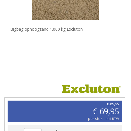
Bigbag ophoogzand 1.000 kg Excluton
€ 89,95
€ 69,95
per stuk
incl BTW