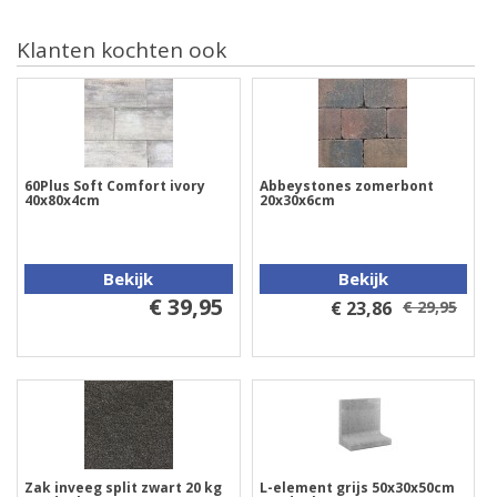
Klanten kochten ook
60Plus Soft Comfort ivory
Abbeystones zomerbont
40x80x4cm
20x30x6cm
Bekijk
Bekijk
€ 39,95
€ 23,86
€ 29,95
Zak inveeg split zwart 20 kg
L-element grijs 50x30x50cm