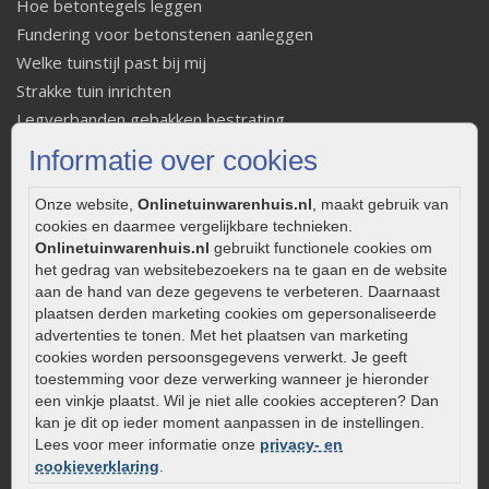
Hoe betontegels leggen
Fundering voor betonstenen aanleggen
Welke tuinstijl past bij mij
Strakke tuin inrichten
Legverbanden gebakken bestrating
Onderhoud van gebakken bestrating
Informatie over cookies
Aanlegtips voor gebakken bestrating
Zelf een terras aanleggen
Onze website,
Onlinetuinwarenhuis.nl
, maakt gebruik van
cookies en daarmee vergelijkbare technieken.
Kleine stadstuin inrichten
Onlinetuinwarenhuis.nl
gebruikt functionele cookies om
0320 – 219170
het gedrag van websitebezoekers na te gaan en de website
aan de hand van deze gegevens te verbeteren. Daarnaast
Kaapstanderweg 41
plaatsen derden marketing cookies om gepersonaliseerde
8243 RB Lelystad
advertenties te tonen. Met het plaatsen van marketing
cookies worden persoonsgegevens verwerkt. Je geeft
info@onlinetuinwarenhuis.nl
toestemming voor deze verwerking wanneer je hieronder
Routebeschrijving
een vinkje plaatst. Wil je niet alle cookies accepteren? Dan
Openingstijden
kan je dit op ieder moment aanpassen in de instellingen.
Lees voor meer informatie onze
privacy- en
Maandag
08:00 - 17:00
cookieverklaring
.
Dinsdag
08:00 - 17:00