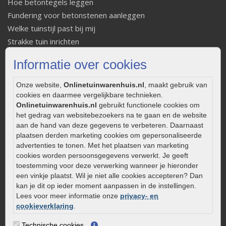
Hoe betontegels leggen
Fundering voor betonstenen aanleggen
Welke tuinstijl past bij mij
Strakke tuin inrichten
Legverbanden gebakken bestrating
Informatie over cookies
Onderhoud van gebakken bestrating
Aanlegtips voor gebakken bestrating
Onze website,
Onlinetuinwarenhuis.nl
, maakt gebruik van
Zelf een terras aanleggen
cookies en daarmee vergelijkbare technieken.
Onlinetuinwarenhuis.nl
gebruikt functionele cookies om
Kleine stadstuin inrichten
het gedrag van websitebezoekers na te gaan en de website
0320 – 219170
aan de hand van deze gegevens te verbeteren. Daarnaast
plaatsen derden marketing cookies om gepersonaliseerde
Kaapstanderweg 41
advertenties te tonen. Met het plaatsen van marketing
8243 RB Lelystad
cookies worden persoonsgegevens verwerkt. Je geeft
toestemming voor deze verwerking wanneer je hieronder
info@onlinetuinwarenhuis.nl
een vinkje plaatst. Wil je niet alle cookies accepteren? Dan
Routebeschrijving
kan je dit op ieder moment aanpassen in de instellingen.
Openingstijden
Lees voor meer informatie onze
privacy- en
cookieverklaring
.
Maandag
08:00 - 17:00
Dinsdag
08:00 - 17:00
Technische cookies