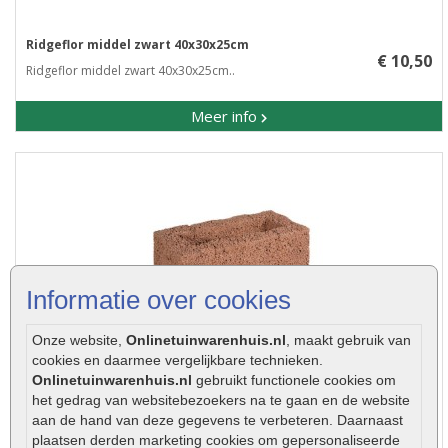
Ridgeflor middel zwart 40x30x25cm
€ 10,50
Ridgeflor middel zwart 40x30x25cm..
Meer info
Informatie over cookies
Onze website,
Onlinetuinwarenhuis.nl
, maakt gebruik van
cookies en daarmee vergelijkbare technieken.
Onlinetuinwarenhuis.nl
gebruikt functionele cookies om
Ridgeflor klein bruin 40x20x25cm
het gedrag van websitebezoekers na te gaan en de website
€ 9,50
aan de hand van deze gegevens te verbeteren. Daarnaast
Ridgeflor klein bruin 40x20x25cm..
plaatsen derden marketing cookies om gepersonaliseerde