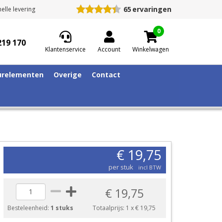
65
ervaringen
elle levering
0
219 170
Klantenservice
Account
Winkelwagen
relementen
Overige
Contact
€ 19,75
per stuk
incl BTW
€ 19,75
Besteleenheid:
1 stuks
Totaalprijs:
1
x
€ 19,75