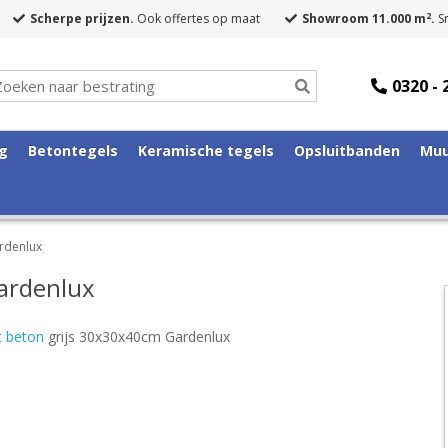
2
Scherpe prijzen.
Ook offertes op maat
Showroom 11.000 m
.
Sn
0320 - 
ng
Betontegels
Keramische tegels
Opsluitbanden
Muu
rdenlux
ardenlux
 beton
grijs 30x30x40cm Gardenlux