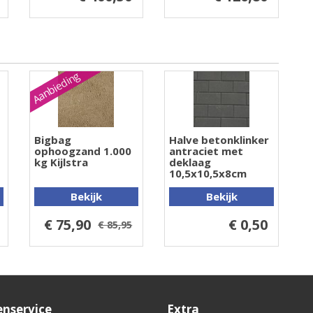
Aanbieding
Bigbag
Halve betonklinker
ophoogzand 1.000
antraciet met
kg Kijlstra
deklaag
10,5x10,5x8cm
Bekijk
Bekijk
€ 75,90
€ 0,50
€ 85,95
enservice
Extra