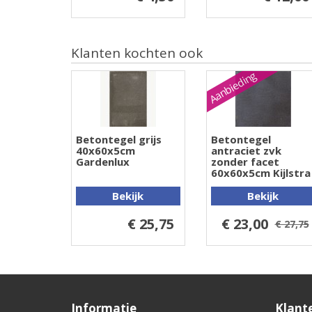
Klanten kochten ook
Aanbieding
Betontegel grijs
Betontegel
40x60x5cm
antraciet zvk
Gardenlux
zonder facet
60x60x5cm Kijlstra
Bekijk
Bekijk
€ 25,75
€ 23,00
€ 27,75
Informatie
Klant