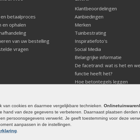
Klantbeoordelingen
 en betaalproces
Aanbiedingen
 en ophalen
Merken
nafhandeling
Tuinbestrating
eren van uw bestelling
Inspiratiefoto's
telde vragen
Social Media
Belangrijke informatie
De facetrand: wat is het en w
functie heeft het?
Hoe betontegels leggen
Fundering voor betonstenen
aanleggen
Welke tuinstijl past bij mij
ik van cookies en daarmee vergelijkbare technieken.
Onlinetuinwaren
e hand van deze gegevens te verbeteren. Daarnaast plaatsen derden 
Strakke tuin inrichten
den persoonsgegevens verwerkt. Je geeft toestemming voor deze verwerk
Legverbanden gebakken bestr
moment aanpassen in de instellingen.
Onderhoud van gebakken best
rklaring
.
Aanlegtips voor gebakken bes