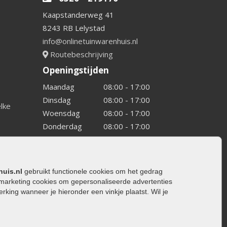
Kaapstanderweg 41
8243 RB Lelystad
info@onlinetuinwarenhuis.nl
Routebeschrijving
Openingstijden
Maandag
08:00 - 17:00
Dinsdag
08:00 - 17:00
elke
Woensdag
08:00 - 17:00
Donderdag
08:00 - 17:00
Vrijdag
08:00 - 17:00
Zaterdag
08:00 - 15.00
Zondag
Gesloten
huis.nl
gebruikt functionele cookies om het gedrag
marketing cookies om gepersonaliseerde advertenties
ing wanneer je hieronder een vinkje plaatst. Wil je
ating
rating
trating