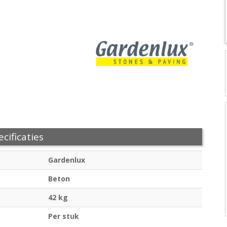
cificaties
Gardenlux
Beton
42 kg
Per stuk