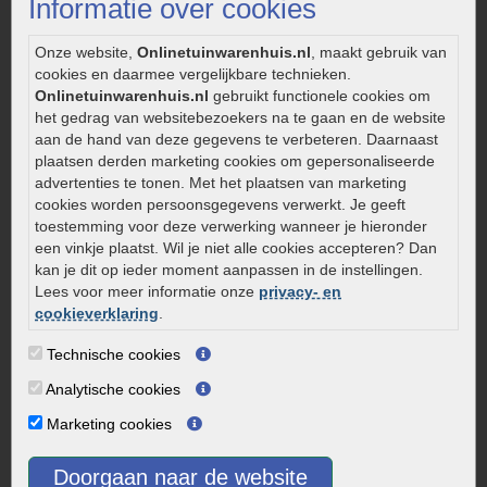
Informatie over cookies
Onderhoud van gebakken bestrating
Aanlegtips voor gebakken bestrating
Onze website,
Onlinetuinwarenhuis.nl
, maakt gebruik van
Zelf een terras aanleggen
cookies en daarmee vergelijkbare technieken.
Kleine stadstuin inrichten
Onlinetuinwarenhuis.nl
gebruikt functionele cookies om
het gedrag van websitebezoekers na te gaan en de website
0320 – 219170
aan de hand van deze gegevens te verbeteren. Daarnaast
plaatsen derden marketing cookies om gepersonaliseerde
Kaapstanderweg 41
advertenties te tonen. Met het plaatsen van marketing
8243 RB Lelystad
cookies worden persoonsgegevens verwerkt. Je geeft
info@onlinetuinwarenhuis.nl
toestemming voor deze verwerking wanneer je hieronder
een vinkje plaatst. Wil je niet alle cookies accepteren? Dan
Routebeschrijving
kan je dit op ieder moment aanpassen in de instellingen.
Openingstijden
Lees voor meer informatie onze
privacy- en
cookieverklaring
.
Maandag
08:00 - 17:00
Dinsdag
08:00 - 17:00
Technische cookies
Woensdag
08:00 - 17:00
Analytische cookies
Donderdag
08:00 - 17:00
Marketing cookies
Vrijdag
08:00 - 17:00
Zaterdag
08:00 - 15.00
Doorgaan naar de website