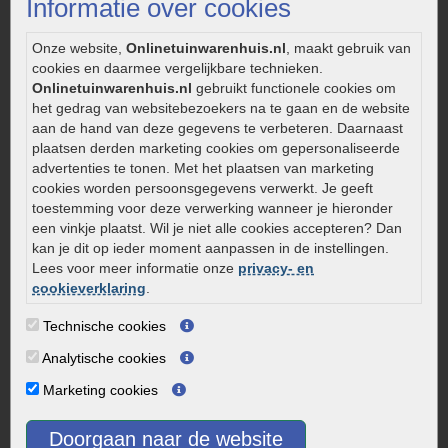
Informatie over cookies
Onderhoud van gebakken bestrating
Aanlegtips voor gebakken bestrating
Onze website,
Onlinetuinwarenhuis.nl
, maakt gebruik van
Zelf een terras aanleggen
cookies en daarmee vergelijkbare technieken.
Kleine stadstuin inrichten
Onlinetuinwarenhuis.nl
gebruikt functionele cookies om
het gedrag van websitebezoekers na te gaan en de website
0320 – 219170
aan de hand van deze gegevens te verbeteren. Daarnaast
plaatsen derden marketing cookies om gepersonaliseerde
Kaapstanderweg 41
advertenties te tonen. Met het plaatsen van marketing
8243 RB Lelystad
cookies worden persoonsgegevens verwerkt. Je geeft
info@onlinetuinwarenhuis.nl
toestemming voor deze verwerking wanneer je hieronder
een vinkje plaatst. Wil je niet alle cookies accepteren? Dan
Routebeschrijving
kan je dit op ieder moment aanpassen in de instellingen.
Openingstijden
Lees voor meer informatie onze
privacy- en
cookieverklaring
.
Maandag
08:00 - 17:00
Dinsdag
08:00 - 17:00
Technische cookies
Woensdag
08:00 - 17:00
Analytische cookies
Donderdag
08:00 - 17:00
Marketing cookies
Vrijdag
08:00 - 17:00
Zaterdag
08:00 - 15.00
Doorgaan naar de website