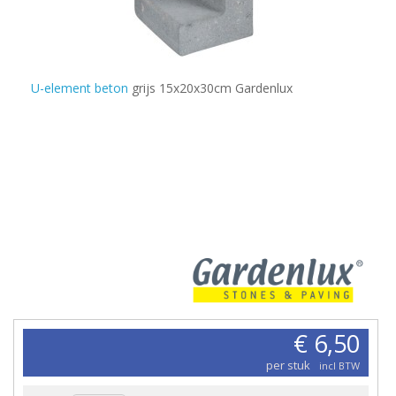
U-element beton
grijs 15x20x30cm Gardenlux
€ 6,50
per stuk
incl BTW