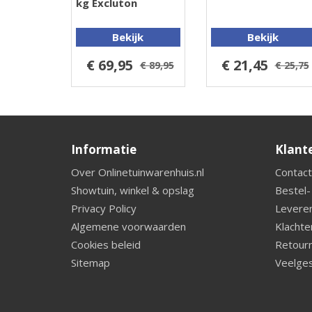
kg Excluton
Bekijk
Bekijk
€ 69,95
€ 21,45
€ 89,95
€ 25,75
Informatie
Klant
Over Onlinetuinwarenhuis.nl
Contact
Showtuin, winkel & opslag
Bestel-
Privacy Policy
Leveren
Algemene voorwaarden
Klachte
Cookies beleid
Retourn
Sitemap
Veelges