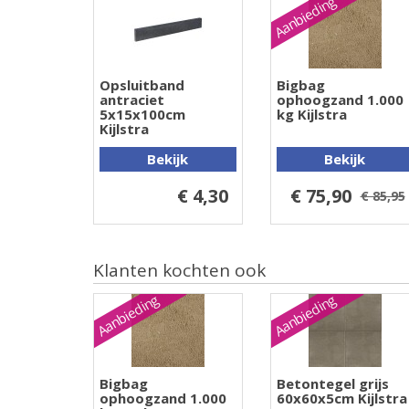
Aanbieding
Opsluitband
Bigbag
antraciet
ophoogzand 1.000
5x15x100cm
kg Kijlstra
Kijlstra
Bekijk
Bekijk
€ 4,30
€ 75,90
€ 85,95
Klanten kochten ook
Aanbieding
Aanbieding
Bigbag
Betontegel grijs
ophoogzand 1.000
60x60x5cm Kijlstra