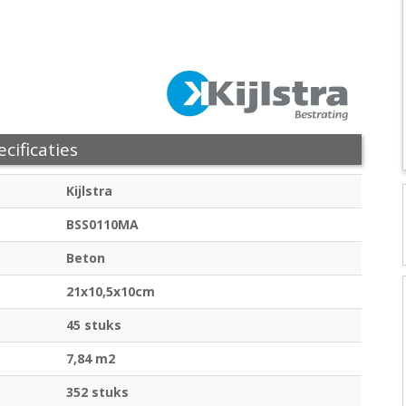
cificaties
Kijlstra
BSS0110MA
Beton
21x10,5x10cm
45 stuks
7,84 m2
352 stuks