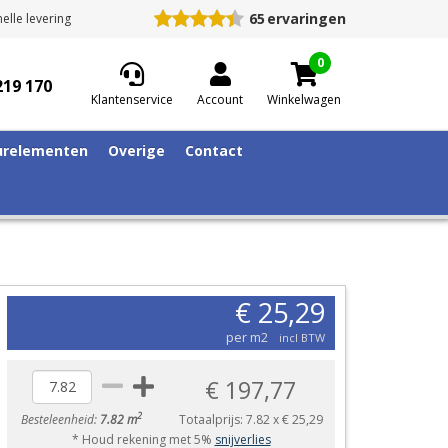
65
ervaringen
elle levering
0
219 170
Klantenservice
Account
Winkelwagen
relementen
Overige
Contact
€ 25,29
per m2
incl BTW
€ 197,77
2
Besteleenheid:
7.82 m
Totaalprijs:
7.82
x
€ 25,29
* Houd rekening met 5%
snijverlies