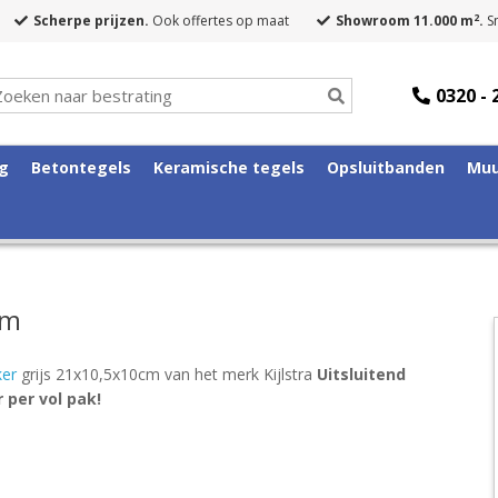
2
Scherpe prijzen.
Ook offertes op maat
Showroom 11.000 m
.
Sn
0320 - 
ng
Betontegels
Keramische tegels
Opsluitbanden
Muu
cm
ker
grijs 21x10,5x10cm van het merk Kijlstra
Uitsluitend
 per vol pak!