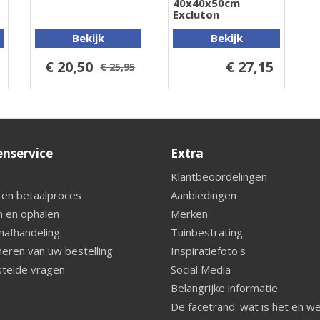
40x40x50cm
Excluton
Bekijk
Bekijk
€ 20,50
€ 27,15
€ 25,95
enservice
Extra
Klantbeoordelingen
 en betaalproces
Aanbiedingen
 en ophalen
Merken
nafhandeling
Tuinbestrating
eren van uw bestelling
Inspiratiefoto's
telde vragen
Social Media
Belangrijke informatie
De facetrand: wat is het en w