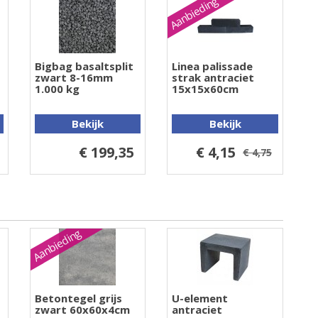
Aanbieding
Bigbag basaltsplit
Linea palissade
zwart 8-16mm
strak antraciet
1.000 kg
15x15x60cm
Bekijk
Bekijk
€ 199,35
€ 4,15
€ 4,75
Aanbieding
Betontegel grijs
U-element
zwart 60x60x4cm
antraciet