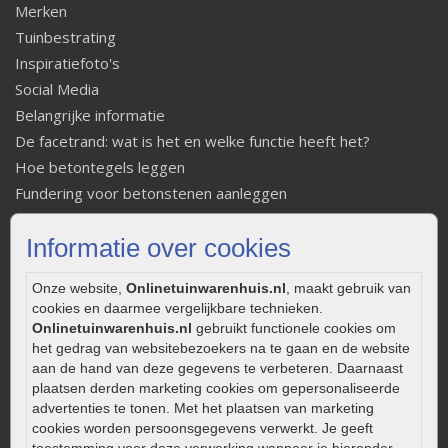
Merken
Tuinbestrating
Inspiratiefoto's
Social Media
Belangrijke informatie
De facetrand: wat is het en welke functie heeft het?
Hoe betontegels leggen
Fundering voor betonstenen aanleggen
Welke tuinstijl past bij mij
Informatie over cookies
Strakke tuin inrichten
Legverbanden gebakken bestrating
Onze website,
Onlinetuinwarenhuis.nl
, maakt gebruik van
Onderhoud van gebakken bestrating
cookies en daarmee vergelijkbare technieken.
Aanlegtips voor gebakken bestrating
Onlinetuinwarenhuis.nl
gebruikt functionele cookies om
Zelf een terras aanleggen
het gedrag van websitebezoekers na te gaan en de website
aan de hand van deze gegevens te verbeteren. Daarnaast
Kleine stadstuin inrichten
plaatsen derden marketing cookies om gepersonaliseerde
0320 – 219170
advertenties te tonen. Met het plaatsen van marketing
cookies worden persoonsgegevens verwerkt. Je geeft
Kaapstanderweg 41