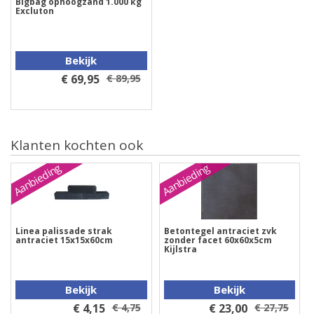
Bigbag ophoogzand 1.000 kg
Excluton
Bekijk
€ 69,95
€ 89,95
Klanten kochten ook
Aanbieding
Aanbieding
Linea palissade strak
Betontegel antraciet zvk
antraciet 15x15x60cm
zonder facet 60x60x5cm
Kijlstra
Bekijk
Bekijk
€ 4,15
€ 4,75
€ 23,00
€ 27,75