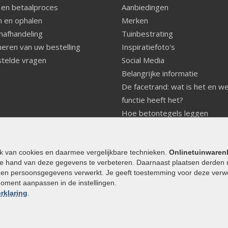
 en betaalproces
Aanbiedingen
 en ophalen
Merken
nafhandeling
Tuinbestrating
eren van uw bestelling
Inspiratiefoto's
telde vragen
Social Media
Belangrijke informatie
De facetrand: wat is het en w
functie heeft het?
Hoe betontegels leggen
Fundering voor betonstenen
aanleggen
Welke tuinstijl past bij mij
ik van cookies en daarmee vergelijkbare technieken.
Onlinetuinwaren
e hand van deze gegevens te verbeteren. Daarnaast plaatsen derden 
Strakke tuin inrichten
den persoonsgegevens verwerkt. Je geeft toestemming voor deze verwerk
Legverbanden gebakken bestr
moment aanpassen in de instellingen.
Onderhoud van gebakken best
rklaring
.
Aanlegtips voor gebakken bes
Zelf een terras aanleggen