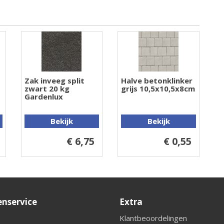
Zak inveeg split
Halve betonklinker
zwart 20 kg
grijs 10,5x10,5x8cm
Gardenlux
Bekijk
Bekijk
€ 6,75
€ 0,55
enservice
Extra
Klantbeoordelingen