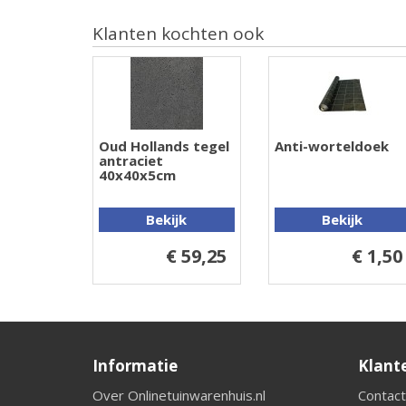
Klanten kochten ook
Oud Hollands tegel
Anti-worteldoek
antraciet
40x40x5cm
Bekijk
Bekijk
€ 59,25
€ 1,50
Informatie
Klant
Over Onlinetuinwarenhuis.nl
Contact