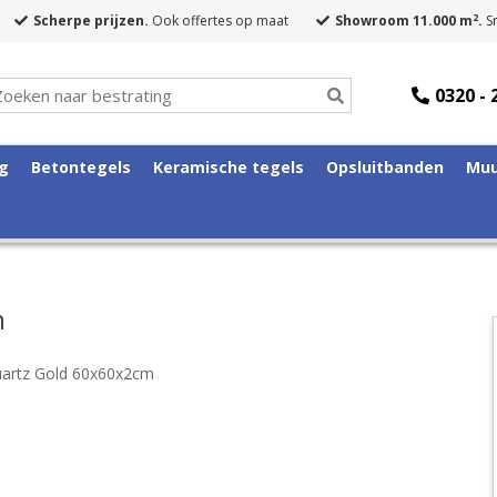
2
Scherpe prijzen.
Ook offertes op maat
Showroom 11.000 m
.
Sn
0320 - 
ng
Betontegels
Keramische tegels
Opsluitbanden
Muu
m
artz Gold 60x60x2cm