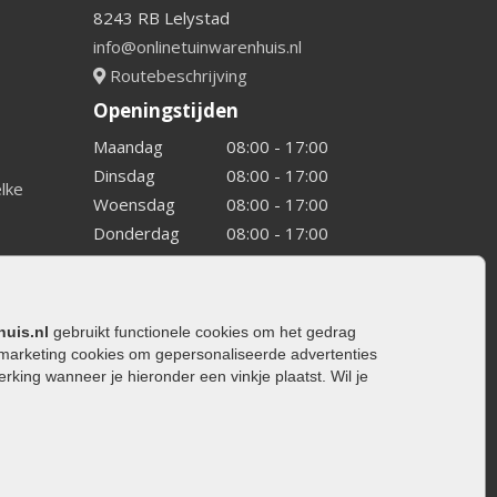
8243 RB Lelystad
info@onlinetuinwarenhuis.nl
Routebeschrijving
Openingstijden
Maandag
08:00 - 17:00
Dinsdag
08:00 - 17:00
elke
Woensdag
08:00 - 17:00
Donderdag
08:00 - 17:00
Vrijdag
08:00 - 17:00
Zaterdag
08:00 - 15.00
Zondag
Gesloten
huis.nl
gebruikt functionele cookies om het gedrag
marketing cookies om gepersonaliseerde advertenties
ing wanneer je hieronder een vinkje plaatst. Wil je
ating
rating
trating