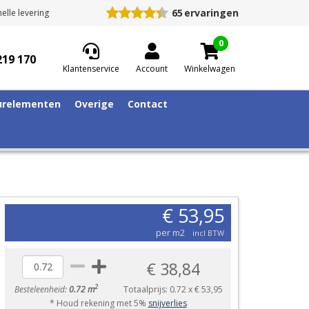
65
ervaringen
elle levering
0
219 170
Klantenservice
Account
Winkelwagen
relementen
Overige
Contact
€ 53,95
per m2
incl BTW
€ 38,84
2
Besteleenheid:
0.72 m
Totaalprijs:
0.72
x
€ 53,95
* Houd rekening met 5%
snijverlies