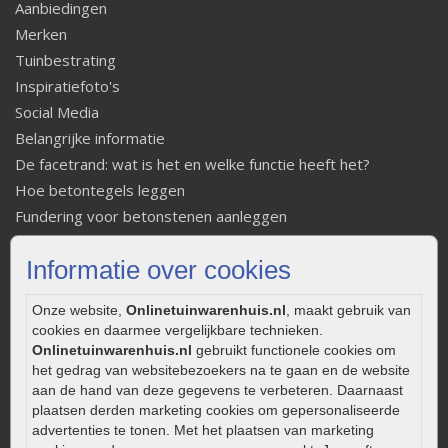
Aanbiedingen
Merken
Tuinbestrating
Inspiratiefoto's
Social Media
Belangrijke informatie
De facetrand: wat is het en welke functie heeft het?
Hoe betontegels leggen
Fundering voor betonstenen aanleggen
Welke tuinstijl past bij mij
Informatie over cookies
Strakke tuin inrichten
Legverbanden gebakken bestrating
Onze website,
Onlinetuinwarenhuis.nl
, maakt gebruik van
Onderhoud van gebakken bestrating
cookies en daarmee vergelijkbare technieken.
Aanlegtips voor gebakken bestrating
Onlinetuinwarenhuis.nl
gebruikt functionele cookies om
Zelf een terras aanleggen
het gedrag van websitebezoekers na te gaan en de website
aan de hand van deze gegevens te verbeteren. Daarnaast
Kleine stadstuin inrichten
plaatsen derden marketing cookies om gepersonaliseerde
0320 – 219170
advertenties te tonen. Met het plaatsen van marketing