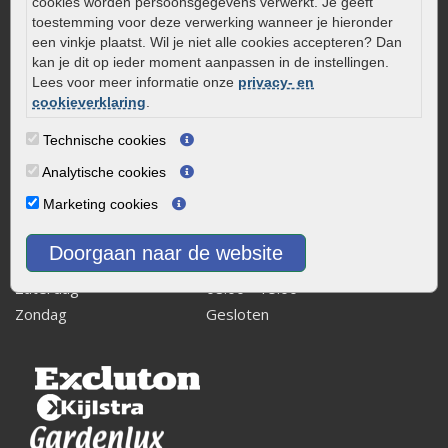
cookies worden persoonsgegevens verwerkt. Je geeft
Kaapstanderweg 41
toestemming voor deze verwerking wanneer je hieronder
8243 RB Lelystad
een vinkje plaatst. Wil je niet alle cookies accepteren? Dan
kan je dit op ieder moment aanpassen in de instellingen.
info@onlinetuinwarenhuis.nl
Lees voor meer informatie onze
privacy- en
Routebeschrijving
cookieverklaring
.
Openingstijden
Technische cookies
Maandag
08:00 - 17:00
Analytische cookies
Dinsdag
08:00 - 17:00
Marketing cookies
Woensdag
08:00 - 17:00
Donderdag
08:00 - 17:00
Doorgaan naar de website
Vrijdag
08:00 - 17:00
Zaterdag
08:00 - 15.00
Zondag
Gesloten