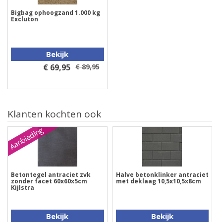
Bigbag ophoogzand 1.000 kg
Excluton
Bekijk
€ 69,95
€ 89,95
Klanten kochten ook
Aanbieding
Betontegel antraciet zvk
Halve betonklinker antraciet
zonder facet 60x60x5cm
met deklaag 10,5x10,5x8cm
Kijlstra
Bekijk
Bekijk