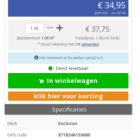
€ 34,95
per m2
incl BTW
€ 37,75
2
Besteleenheid:
1.08 m
Totaalprijs:
1.08
x
€ 34,95
* Houd rekening met 5%
snijverlies
Het minimum te bestellen aantal is 0
Direct leverbaar!
In winkelwagen
klik hier voor korting
Specificaties
Merk
Excluton
EAN code
8718246130680