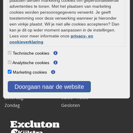
plaatsen derden marketing cookies om gepersonaliseerde
0320 – 219170
advertenties te tonen. Met het plaatsen van marketing
cookies worden persoonsgegevens verwerkt. Je geeft
Kaapstanderweg 41
toestemming voor deze verwerking wanneer je hieronder
8243 RB Lelystad
een vinkje plaatst. Wil je niet alle cookies accepteren? Dan
kan je dit op ieder moment aanpassen in de instellingen.
info@onlinetuinwarenhuis.nl
Lees voor meer informatie onze
privacy- en
Routebeschrijving
cookieverklaring
.
Openingstijden
Technische cookies
Maandag
08:00 - 17:00
Analytische cookies
Dinsdag
08:00 - 17:00
Marketing cookies
Woensdag
08:00 - 17:00
Donderdag
08:00 - 17:00
Doorgaan naar de website
Vrijdag
08:00 - 17:00
Zaterdag
08:00 - 15.00
Zondag
Gesloten