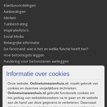
Klantbeoordelingen
Aanbiedingen
Merken
Tuinbestrating
Inspiratiefoto's
Social Media
Belangrijke informatie
De facetrand: wat is het en welke functie heeft het?
Hoe betontegels leggen
Fundering voor betonstenen aanleggen
Welke tuinstijl past bij mij
Informatie over cookies
Strakke tuin inrichten
Legverbanden gebakken bestrating
Onze website,
Onlinetuinwarenhuis.nl
, maakt gebruik van
Onderhoud van gebakken bestrating
cookies en daarmee vergelijkbare technieken.
Aanlegtips voor gebakken bestrating
Onlinetuinwarenhuis.nl
gebruikt functionele cookies om
het gedrag van websitebezoekers na te gaan en de website
Zelf een terras aanleggen
aan de hand van deze gegevens te verbeteren. Daarnaast
Kleine stadstuin inrichten