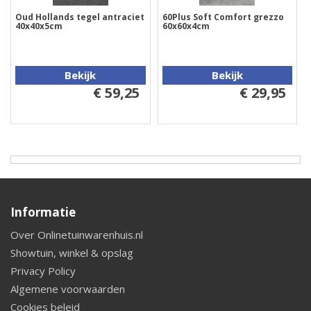
Oud Hollands tegel antraciet
60Plus Soft Comfort grezzo
40x40x5cm
60x60x4cm
Bekijk
Bekijk
€ 59,25
€ 29,95
Informatie
Over Onlinetuinwarenhuis.nl
Showtuin, winkel & opslag
Privacy Policy
Algemene voorwaarden
Cookies beleid