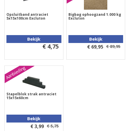
Opsluitband antraciet
Bigbag ophoogzand 1.000 kg
5x15x100cm Excluton
Excluton
Bekijk
Bekijk
€ 4,75
€ 69,95
€ 89,95
Aanbieding
Stapelblok strak antraciet
15x15x60cm
Bekijk
€ 3,99
€ 5,75