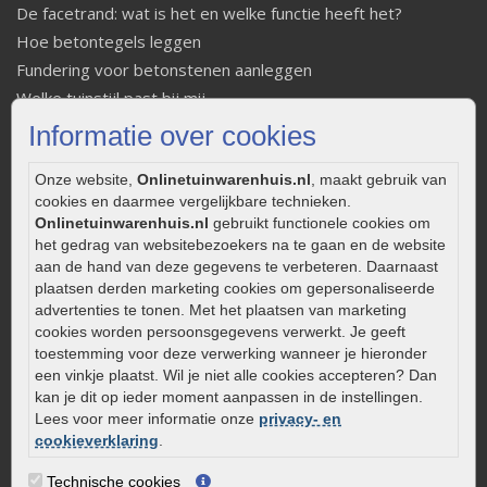
De facetrand: wat is het en welke functie heeft het?
Hoe betontegels leggen
Fundering voor betonstenen aanleggen
Welke tuinstijl past bij mij
Strakke tuin inrichten
Informatie over cookies
Legverbanden gebakken bestrating
Onze website,
Onlinetuinwarenhuis.nl
, maakt gebruik van
Onderhoud van gebakken bestrating
cookies en daarmee vergelijkbare technieken.
Aanlegtips voor gebakken bestrating
Onlinetuinwarenhuis.nl
gebruikt functionele cookies om
Zelf een terras aanleggen
het gedrag van websitebezoekers na te gaan en de website
Kleine stadstuin inrichten
aan de hand van deze gegevens te verbeteren. Daarnaast
plaatsen derden marketing cookies om gepersonaliseerde
0320 – 219170
advertenties te tonen. Met het plaatsen van marketing
cookies worden persoonsgegevens verwerkt. Je geeft
Kaapstanderweg 41
toestemming voor deze verwerking wanneer je hieronder
8243 RB Lelystad
een vinkje plaatst. Wil je niet alle cookies accepteren? Dan
info@onlinetuinwarenhuis.nl
kan je dit op ieder moment aanpassen in de instellingen.
Lees voor meer informatie onze
privacy- en
Routebeschrijving
cookieverklaring
.
Openingstijden
Technische cookies