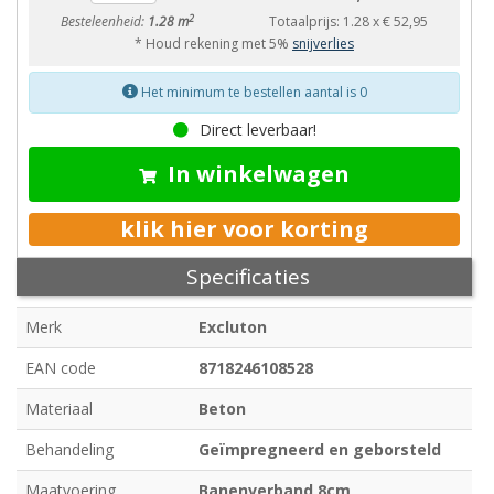
2
Besteleenheid:
1.28 m
Totaalprijs:
1.28
x
€ 52,95
* Houd rekening met 5%
snijverlies
Het minimum te bestellen aantal is 0
Direct leverbaar!
In winkelwagen
klik hier voor korting
Specificaties
Merk
Excluton
EAN code
8718246108528
Materiaal
Beton
Behandeling
Geïmpregneerd en geborsteld
Maatvoering
Banenverband 8cm