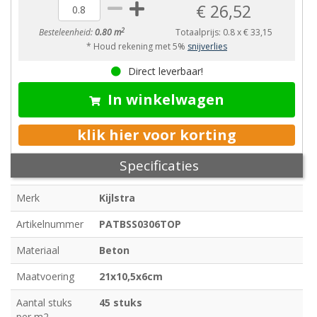
€ 26,52
2
Besteleenheid:
0.80 m
Totaalprijs:
0.8
x
€ 33,15
* Houd rekening met 5%
snijverlies
Direct leverbaar!
In winkelwagen
klik hier voor korting
Specificaties
Merk
Kijlstra
Artikelnummer
PATBSS0306TOP
Materiaal
Beton
Maatvoering
21x10,5x6cm
Aantal stuks
45 stuks
per m2