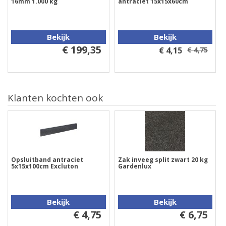
16mm 1.000 kg
antraciet 15x15x60cm
Bekijk
Bekijk
€ 199,35
€ 4,15
€ 4,75
Klanten kochten ook
Opsluitband antraciet
Zak inveeg split zwart 20 kg
5x15x100cm Excluton
Gardenlux
Bekijk
Bekijk
€ 4,75
€ 6,75