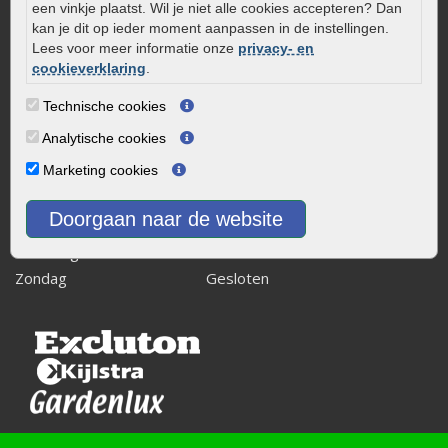
8243 RB Lelystad
een vinkje plaatst. Wil je niet alle cookies accepteren? Dan
kan je dit op ieder moment aanpassen in de instellingen.
info@onlinetuinwarenhuis.nl
Lees voor meer informatie onze
privacy- en
Routebeschrijving
cookieverklaring
.
Openingstijden
Technische cookies
Maandag
08:00 - 17:00
Analytische cookies
Dinsdag
08:00 - 17:00
Marketing cookies
Woensdag
08:00 - 17:00
Donderdag
08:00 - 17:00
Doorgaan naar de website
Vrijdag
08:00 - 17:00
Zaterdag
08:00 - 15.00
Zondag
Gesloten