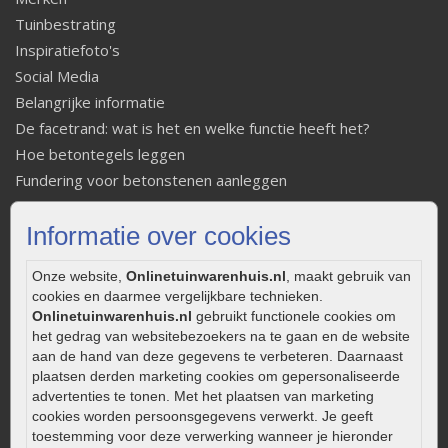
Tuinbestrating
Inspiratiefoto's
Social Media
Belangrijke informatie
De facetrand: wat is het en welke functie heeft het?
Hoe betontegels leggen
Fundering voor betonstenen aanleggen
Welke tuinstijl past bij mij
Informatie over cookies
Strakke tuin inrichten
Legverbanden gebakken bestrating
Onze website,
Onlinetuinwarenhuis.nl
, maakt gebruik van
Onderhoud van gebakken bestrating
cookies en daarmee vergelijkbare technieken.
Aanlegtips voor gebakken bestrating
Onlinetuinwarenhuis.nl
gebruikt functionele cookies om
Zelf een terras aanleggen
het gedrag van websitebezoekers na te gaan en de website
aan de hand van deze gegevens te verbeteren. Daarnaast
Kleine stadstuin inrichten
plaatsen derden marketing cookies om gepersonaliseerde
0320 – 219170
advertenties te tonen. Met het plaatsen van marketing
cookies worden persoonsgegevens verwerkt. Je geeft
Kaapstanderweg 41
toestemming voor deze verwerking wanneer je hieronder