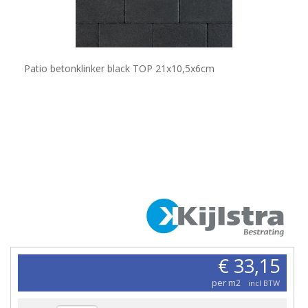
Patio betonklinker black TOP 21x10,5x6cm
€ 33,15
per m2
incl BTW