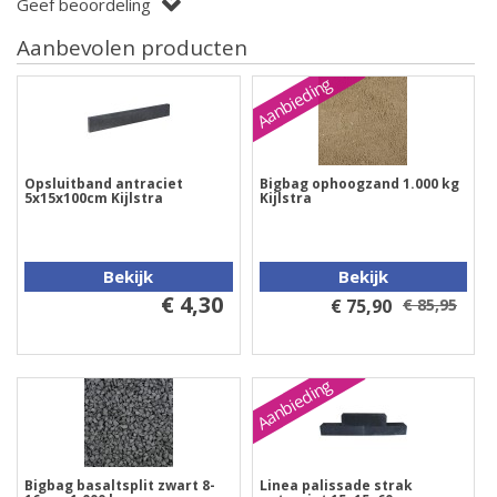
Geef beoordeling
Aanbevolen producten
Aanbieding
Opsluitband antraciet
Bigbag ophoogzand 1.000 kg
5x15x100cm Kijlstra
Kijlstra
Bekijk
Bekijk
€ 4,30
€ 75,90
€ 85,95
Aanbieding
Bigbag basaltsplit zwart 8-
Linea palissade strak