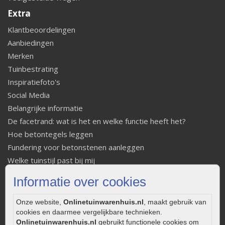
Extra
Klantbeoordelingen
Aanbiedingen
Merken
Tuinbestrating
Inspiratiefoto's
Social Media
Belangrijke informatie
De facetrand: wat is het en welke functie heeft het?
Hoe betontegels leggen
Fundering voor betonstenen aanleggen
Welke tuinstijl past bij mij
Strakke tuin inrichten
Informatie over cookies
Legverbanden gebakken bestrating
Onderhoud van gebakken bestrating
Onze website,
Onlinetuinwarenhuis.nl
, maakt gebruik van
Aanlegtips voor gebakken bestrating
cookies en daarmee vergelijkbare technieken.
Onlinetuinwarenhuis.nl
gebruikt functionele cookies om