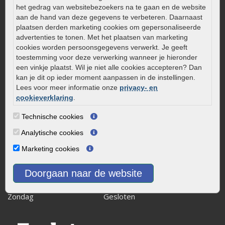
Zelf een terras aanleggen
het gedrag van websitebezoekers na te gaan en de website
Kleine stadstuin inrichten
aan de hand van deze gegevens te verbeteren. Daarnaast
plaatsen derden marketing cookies om gepersonaliseerde
0320 – 219170
advertenties te tonen. Met het plaatsen van marketing
Kaapstanderweg 41
cookies worden persoonsgegevens verwerkt. Je geeft
toestemming voor deze verwerking wanneer je hieronder
8243 RB Lelystad
een vinkje plaatst. Wil je niet alle cookies accepteren? Dan
info@onlinetuinwarenhuis.nl
kan je dit op ieder moment aanpassen in de instellingen.
Routebeschrijving
Lees voor meer informatie onze
privacy- en
cookieverklaring
.
Openingstijden
Technische cookies
Maandag
08:00 - 17:00
Dinsdag
08:00 - 17:00
Analytische cookies
Woensdag
08:00 - 17:00
Marketing cookies
Donderdag
08:00 - 17:00
Vrijdag
08:00 - 17:00
Doorgaan naar de website
Zaterdag
08:00 - 15.00
Zondag
Gesloten