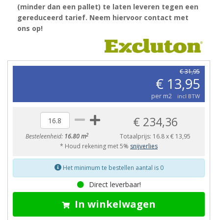
(minder dan een pallet) te laten leveren tegen een
gereduceerd tarief. Neem hiervoor contact met
ons op!
€ 31,95
€ 13,95
per m2
incl BTW
€ 234,36
2
Besteleenheid:
16.80 m
Totaalprijs:
16.8
x
€ 13,95
* Houd rekening met 5%
snijverlies
Het minimum te bestellen aantal is 0
Direct leverbaar!
In winkelwagen