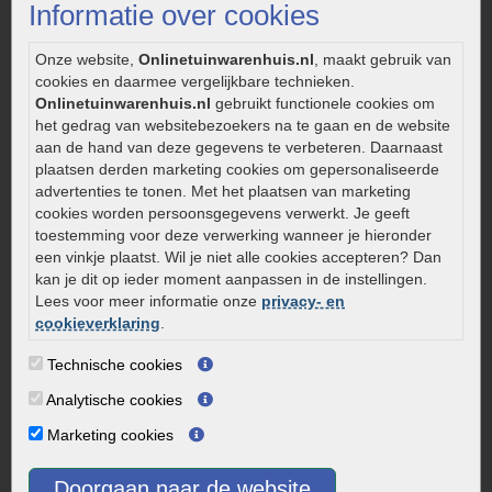
Informatie over cookies
Aanlegtips voor gebakken bestrating
Zelf een terras aanleggen
Onze website,
Onlinetuinwarenhuis.nl
, maakt gebruik van
Kleine stadstuin inrichten
cookies en daarmee vergelijkbare technieken.
Onlinetuinwarenhuis.nl
gebruikt functionele cookies om
0320 – 219170
het gedrag van websitebezoekers na te gaan en de website
aan de hand van deze gegevens te verbeteren. Daarnaast
Kaapstanderweg 41
plaatsen derden marketing cookies om gepersonaliseerde
8243 RB Lelystad
advertenties te tonen. Met het plaatsen van marketing
info@onlinetuinwarenhuis.nl
cookies worden persoonsgegevens verwerkt. Je geeft
toestemming voor deze verwerking wanneer je hieronder
Routebeschrijving
een vinkje plaatst. Wil je niet alle cookies accepteren? Dan
Openingstijden
kan je dit op ieder moment aanpassen in de instellingen.
Lees voor meer informatie onze
privacy- en
Maandag
08:00 - 17:00
cookieverklaring
.
Dinsdag
08:00 - 17:00
Technische cookies
Woensdag
08:00 - 17:00
Donderdag
08:00 - 17:00
Analytische cookies
Vrijdag
08:00 - 17:00
Marketing cookies
Zaterdag
08:00 - 15.00
Zondag
Gesloten
Doorgaan naar de website