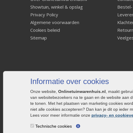
Showtuin, winkel & opslag
Bestel-
Privacy Policy
Leveren
Algemene voorwaarden
Klachte
Cookies beleid
Retourn
Sitemap
Veelges
Informatie over cookies
Onze website,
Onlinetuinwarenhuis.nl
, maakt gebru
van websitebezoekers na te gaan en de website aan d
te tonen. Met het plaatsen van marketing cookies wor
niet alle cookies accepteren? Dan kan je dit op ieder 
Lees voor meer informatie onze
privacy- en cookieve
Technische cookies