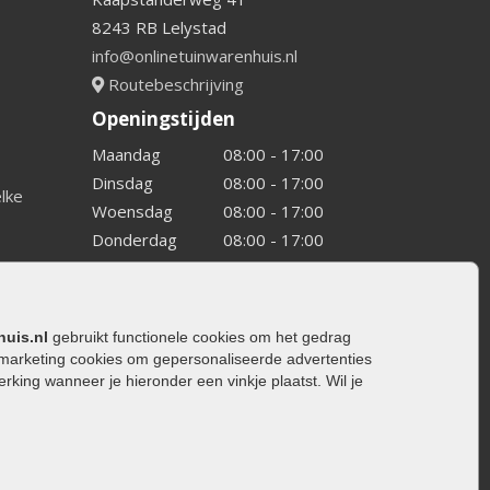
8243 RB Lelystad
info@onlinetuinwarenhuis.nl
Routebeschrijving
Openingstijden
Maandag
08:00 - 17:00
Dinsdag
08:00 - 17:00
elke
Woensdag
08:00 - 17:00
Donderdag
08:00 - 17:00
Vrijdag
08:00 - 17:00
Zaterdag
08:00 - 15.00
Zondag
Gesloten
huis.nl
gebruikt functionele cookies om het gedrag
marketing cookies om gepersonaliseerde advertenties
ing wanneer je hieronder een vinkje plaatst. Wil je
ating
rating
trating