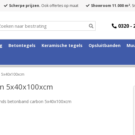
2
Scherpe prijzen.
Ook offertes op maat
Showroom 11.000 m
.
Sn
0320 - 
ng
Betontegels
Keramische tegels
Opsluitbanden
Muu
n 5x40x100xcm
on 5x40x100xcm
ands betonband carbon 5x40x100xcm