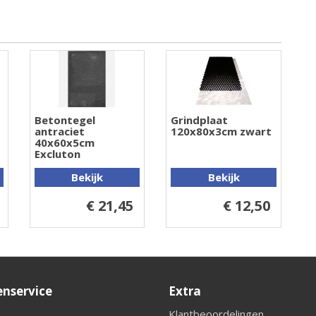
Betontegel
Grindplaat
antraciet
120x80x3cm zwart
40x60x5cm
Excluton
Bekijk
Bekijk
€ 21,45
€ 12,50
enservice
Extra
Klantbeoordelingen