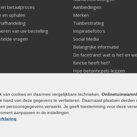
 en betaalproces
Aanbiedingen
 en ophalen
Merken
nafhandeling
Tuinbestrating
eren van uw bestelling
Inspiratiefoto's
telde vragen
Social Media
Belangrijke informatie
De facetrand: wat is het en w
functie heeft het?
Hoe betontegels leggen
Fundering voor betonstenen
aanleggen
Welke tuinstijl past bij mij
ik van cookies en daarmee vergelijkbare technieken.
Onlinetuinwaren
e hand van deze gegevens te verbeteren. Daarnaast plaatsen derden 
Strakke tuin inrichten
den persoonsgegevens verwerkt. Je geeft toestemming voor deze verwerk
Legverbanden gebakken bestr
moment aanpassen in de instellingen.
Onderhoud van gebakken best
rklaring
.
Aanlegtips voor gebakken bes
Zelf een terras aanleggen