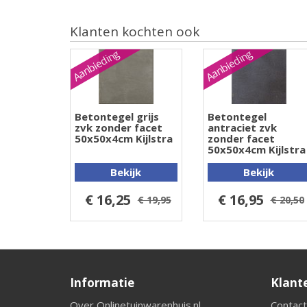
Klanten kochten ook
Aanbieding
Aanbieding
Betontegel grijs
Betontegel
zvk zonder facet
antraciet zvk
50x50x4cm Kijlstra
zonder facet
50x50x4cm Kijlstra
Bekijk
Bekijk
€ 16,25
€ 16,95
€ 19,95
€ 20,50
Informatie
Klant
Over Onlinetuinwarenhuis.nl
Contact