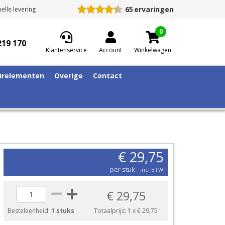
65
ervaringen
elle levering
0
219 170
Klantenservice
Account
Winkelwagen
relementen
Overige
Contact
€ 29,75
per stuk
incl BTW
€ 29,75
Besteleenheid:
1 stuks
Totaalprijs:
1
x
€ 29,75