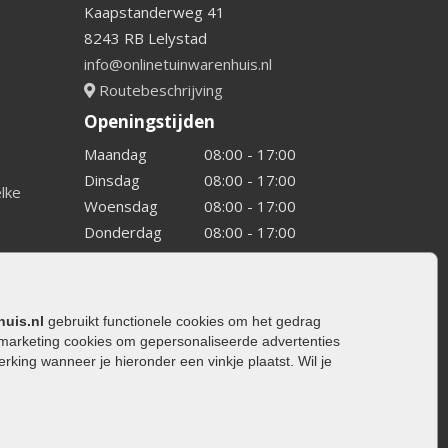
Kaapstanderweg 41
8243 RB Lelystad
info@onlinetuinwarenhuis.nl
Routebeschrijving
Openingstijden
Maandag
08:00 - 17:00
Dinsdag
08:00 - 17:00
elke
Woensdag
08:00 - 17:00
Donderdag
08:00 - 17:00
Vrijdag
08:00 - 17:00
Zaterdag
08:00 - 15.00
Zondag
Gesloten
huis.nl
gebruikt functionele cookies om het gedrag
marketing cookies om gepersonaliseerde advertenties
ing wanneer je hieronder een vinkje plaatst. Wil je
ating
rating
trating