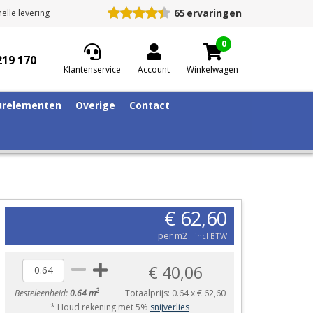
65
ervaringen
elle levering
0
219 170
Klantenservice
Account
Winkelwagen
relementen
Overige
Contact
€ 62,60
per m2
incl BTW
€ 40,06
2
Besteleenheid:
0.64 m
Totaalprijs:
0.64
x
€ 62,60
* Houd rekening met 5%
snijverlies