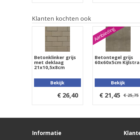
Klanten kochten ook
Aanbieding
Betonklinker grijs
Betontegel grijs
met deklaag
60x60x5cm Kijlstra
21x10,5x8cm
Bekijk
Bekijk
€ 26,40
€ 21,45
€ 25,75
Informatie
Klant