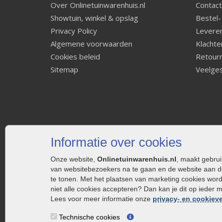
Over Onlinetuinwarenhuis.nl
Contact
Showtuin, winkel & opslag
Bestel-
Privacy Policy
Leveren
Algemene voorwaarden
Klachte
Cookies beleid
Retourn
Sitemap
Veelges
Informatie over cookies
Onze website,
Onlinetuinwarenhuis.nl
, maakt gebru
van websitebezoekers na te gaan en de website aan d
te tonen. Met het plaatsen van marketing cookies wor
niet alle cookies accepteren? Dan kan je dit op ieder 
Lees voor meer informatie onze
privacy- en cookieve
Technische cookies