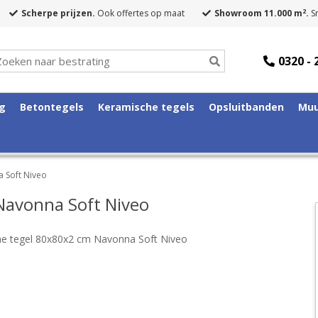
2
Scherpe prijzen.
Ook offertes op maat
Showroom 11.000 m
.
Sn
0320 - 
ng
Betontegels
Keramische tegels
Opsluitbanden
Muu
 Soft Niveo
Navonna Soft Niveo
e tegel 80x80x2 cm Navonna Soft Niveo