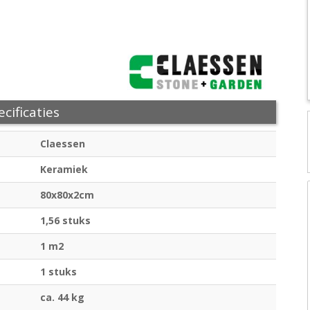
cificaties
Claessen
Keramiek
80x80x2cm
1,56 stuks
1 m2
1 stuks
ca. 44 kg