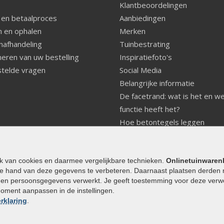
Klantbeoordelingen
 en betaalproces
Aanbiedingen
 en ophalen
Merken
nafhandeling
Tuinbestrating
eren van uw bestelling
Inspiratiefoto's
telde vragen
Social Media
Belangrijke informatie
De facetrand: wat is het en w
functie heeft het?
Hoe betontegels leggen
Fundering voor betonstenen
aanleggen
Welke tuinstijl past bij mij
ik van cookies en daarmee vergelijkbare technieken.
Onlinetuinwaren
e hand van deze gegevens te verbeteren. Daarnaast plaatsen derden 
Strakke tuin inrichten
den persoonsgegevens verwerkt. Je geeft toestemming voor deze verwerk
Legverbanden gebakken bestr
moment aanpassen in de instellingen.
Onderhoud van gebakken best
rklaring
.
Aanlegtips voor gebakken bes