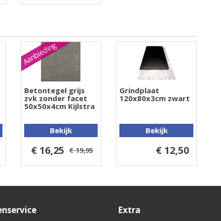
Aanbieding
Betontegel grijs
Grindplaat
zvk zonder facet
120x80x3cm zwart
50x50x4cm Kijlstra
Bekijk
Bekijk
€ 16,25
€ 12,50
€ 19,95
enservice
Extra