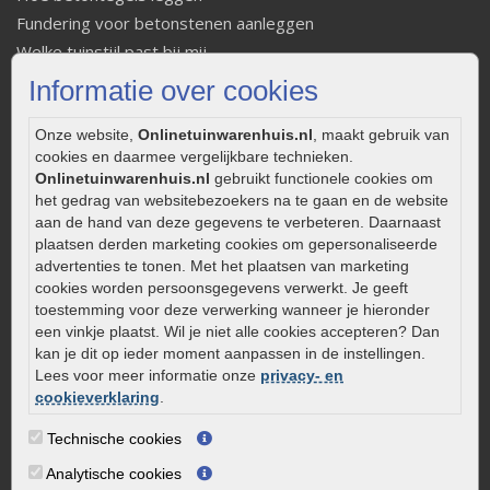
Fundering voor betonstenen aanleggen
Welke tuinstijl past bij mij
Strakke tuin inrichten
Informatie over cookies
Legverbanden gebakken bestrating
Onderhoud van gebakken bestrating
Onze website,
Onlinetuinwarenhuis.nl
, maakt gebruik van
cookies en daarmee vergelijkbare technieken.
Aanlegtips voor gebakken bestrating
Onlinetuinwarenhuis.nl
gebruikt functionele cookies om
Zelf een terras aanleggen
het gedrag van websitebezoekers na te gaan en de website
Kleine stadstuin inrichten
aan de hand van deze gegevens te verbeteren. Daarnaast
plaatsen derden marketing cookies om gepersonaliseerde
0320 – 219170
advertenties te tonen. Met het plaatsen van marketing
cookies worden persoonsgegevens verwerkt. Je geeft
Kaapstanderweg 41
toestemming voor deze verwerking wanneer je hieronder
8243 RB Lelystad
een vinkje plaatst. Wil je niet alle cookies accepteren? Dan
info@onlinetuinwarenhuis.nl
kan je dit op ieder moment aanpassen in de instellingen.
Lees voor meer informatie onze
privacy- en
Routebeschrijving
cookieverklaring
.
Openingstijden
Technische cookies
Maandag
08:00 - 17:00
Analytische cookies
Dinsdag
08:00 - 17:00