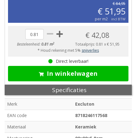
€ 84,95
€ 51,95
per m2
incl BTW
€ 42,08
2
Besteleenheid:
0.81 m
Totaalprijs:
0.81
x
€ 51,95
* Houd rekening met 5%
snijverlies
Direct leverbaar!
In winkelwagen
Specificaties
Merk
Excluton
EAN code
8718246117568
Materiaal
Keramiek