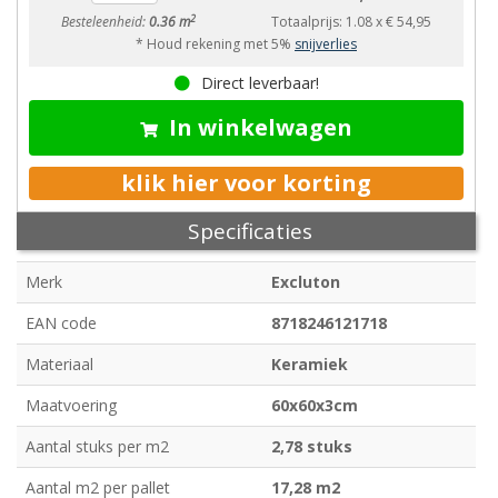
2
Besteleenheid:
0.36 m
Totaalprijs:
1.08
x
€ 54,95
* Houd rekening met 5%
snijverlies
Direct leverbaar!
In winkelwagen
klik hier voor korting
Specificaties
Merk
Excluton
EAN code
8718246121718
Materiaal
Keramiek
Maatvoering
60x60x3cm
Aantal stuks per m2
2,78 stuks
Aantal m2 per pallet
17,28 m2