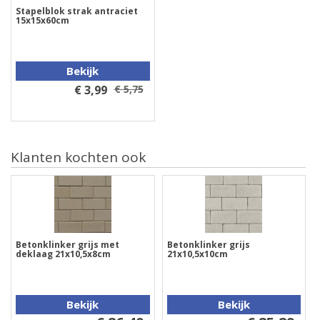
Stapelblok strak antraciet
15x15x60cm
Bekijk
€ 3,99
€ 5,75
Klanten kochten ook
Betonklinker grijs met
Betonklinker grijs
deklaag 21x10,5x8cm
21x10,5x10cm
Bekijk
Bekijk