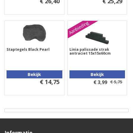
€ 26,40
€ 25,29
Aanbieding
Staptegels Black Pearl
Linia palissade strak
antraciet 15x15x60cm
Bekijk
Bekijk
€ 14,75
€ 3,99
€ 5,75
Informatie