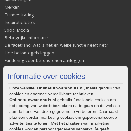
Merken
Tuinbestrating
Inspiratiefoto's
Social Media
Belangrijke informatie
De facetrand: wat is het en welke functie heeft het?
Hoe betontegels leggen
Fundering voor betonstenen aanleggen
Welke tuinstijl past bij mij
Informatie over cookies
Strakke tuin inrichten
Legverbanden gebakken bestrating
Onze website,
Onlinetuinwarenhuis.nl
, maakt gebruik van
Onderhoud van gebakken bestrating
cookies en daarmee vergelijkbare technieken.
Aanlegtips voor gebakken bestrating
Onlinetuinwarenhuis.nl
gebruikt functionele cookies om
Zelf een terras aanleggen
het gedrag van websitebezoekers na te gaan en de website
aan de hand van deze gegevens te verbeteren. Daarnaast
Kleine stadstuin inrichten
plaatsen derden marketing cookies om gepersonaliseerde
0320 – 219170
advertenties te tonen. Met het plaatsen van marketing
cookies worden persoonsgegevens verwerkt. Je geeft