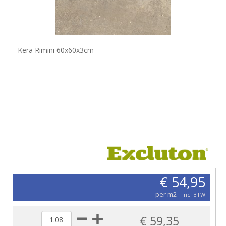
Kera Rimini 60x60x3cm
€ 54,95
per m2
incl BTW
€ 59,35