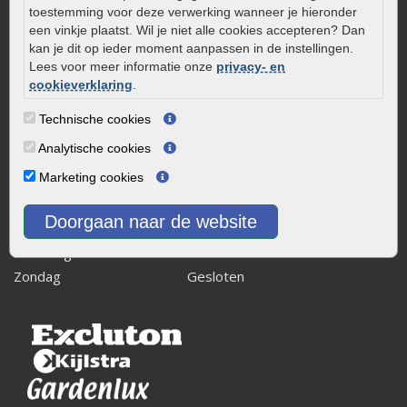
Kaapstanderweg 41
toestemming voor deze verwerking wanneer je hieronder
8243 RB Lelystad
een vinkje plaatst. Wil je niet alle cookies accepteren? Dan
kan je dit op ieder moment aanpassen in de instellingen.
info@onlinetuinwarenhuis.nl
Lees voor meer informatie onze
privacy- en
Routebeschrijving
cookieverklaring
.
Openingstijden
Technische cookies
Maandag
08:00 - 17:00
Analytische cookies
Dinsdag
08:00 - 17:00
Marketing cookies
Woensdag
08:00 - 17:00
Donderdag
08:00 - 17:00
Doorgaan naar de website
Vrijdag
08:00 - 17:00
Zaterdag
08:00 - 15.00
Zondag
Gesloten