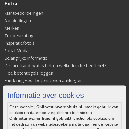
Extra
Klantbeoordelingen
Aanbiedingen
Merken
Tuinbestrating
Inspiratiefoto's
Social Media
Belangrijke informatie
De facetrand: wat is het en welke functie heeft het?
Hoe betontegels leggen
Fundering voor betonstenen aanleggen
Welke tuinstijl past bij mij
Informatie over cookies
Strakke tuin inrichten
Legverbanden gebakken bestrating
Onze website,
Onlinetuinwarenhuis.nl
, maakt gebruik van
Onderhoud van gebakken bestrating
cookies en daarmee vergelijkbare technieken.
Aanlegtips voor gebakken bestrating
Onlinetuinwarenhuis.nl
gebruikt functionele cookies om
het gedrag van websitebezoekers na te gaan en de website
Zelf een terras aanleggen