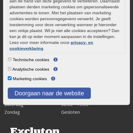
aan de hand van deze gegevens te verbeteren. Daarnaast
Kleine stadstuin inrichten
plaatsen derden marketing cookies om gepersonaliseerde
advertenties te tonen. Met het plaatsen van marketing
0320 – 219170
cookies worden persoonsgegevens verwerkt. Je geeft
Kaapstanderweg 41
toestemming voor deze verwerking wanneer je hieronder
een vinkje plaatst. Wil je niet alle cookies accepteren? Dan
8243 RB Lelystad
kan je dit op ieder moment aanpassen in de instellingen.
info@onlinetuinwarenhuis.nl
Lees voor meer informatie onze
privacy- en
Routebeschrijving
cookieverklaring
.
Openingstijden
Technische cookies
Maandag
08:00 - 17:00
Analytische cookies
Dinsdag
08:00 - 17:00
Marketing cookies
Woensdag
08:00 - 17:00
Donderdag
08:00 - 17:00
Doorgaan naar de website
Vrijdag
08:00 - 17:00
Zaterdag
08:00 - 15.00
Zondag
Gesloten