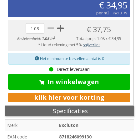
€ 34,95
per m2
incl BTW
€ 37,75
2
Besteleenheid:
1.08 m
Totaalprijs:
1.08
x
€ 34,95
* Houd rekening met 5%
snijverlies
Het minimum te bestellen aantal is 0
Direct leverbaar!
In winkelwagen
klik hier voor korting
Specificaties
Merk
Excluton
EAN code
8718246099130