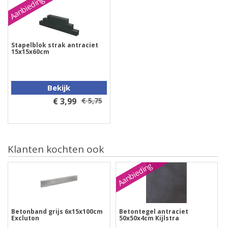
Aanbieding
Stapelblok strak antraciet
15x15x60cm
Bekijk
€ 3,99
€ 5,75
Klanten kochten ook
Aanbieding
Betonband grijs 6x15x100cm
Betontegel antraciet
Excluton
50x50x4cm Kijlstra