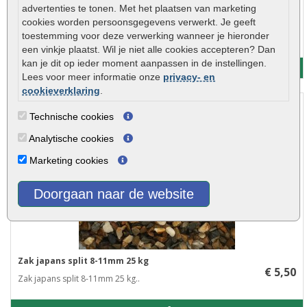
advertenties te tonen. Met het plaatsen van marketing
Zak icey blue split 2-8mm 25 kg
cookies worden persoonsgegevens verwerkt. Je geeft
€ 7,95
toestemming voor deze verwerking wanneer je hieronder
Zak icey blue split 2-8mm 25 kg..
een vinkje plaatst. Wil je niet alle cookies accepteren? Dan
kan je dit op ieder moment aanpassen in de instellingen.
Meer info
Lees voor meer informatie onze
privacy- en
cookieverklaring
.
Technische cookies
Analytische cookies
Marketing cookies
Doorgaan naar de website
Zak japans split 8-11mm 25 kg
€ 5,50
Zak japans split 8-11mm 25 kg..