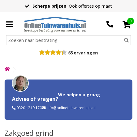
Scherpe prijzen.
Ook offertes op maat
0
Goedkope bestrating voor uw tuin en terras!
65
ervaringen
We helpen u graag
Advies of vragen?
0320 - 219 170
info@onlinetuinwarenhuis.nl
Zakgoed grind