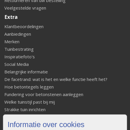
Retourneren van uw bestelling
Veelgestelde vragen
Extra
Klantbeoordelingen
Aanbiedingen
Merken
Tuinbestrating
Inspiratiefoto's
Social Media
Belangrijke informatie
De facetrand: wat is het en welke functie heeft het?
Hoe betontegels leggen
Fundering voor betonstenen aanleggen
Welke tuinstijl past bij mij
Strakke tuin inrichten
Legverbanden gebakken bestrating
Informatie over cookies
Onderhoud van gebakken bestrating