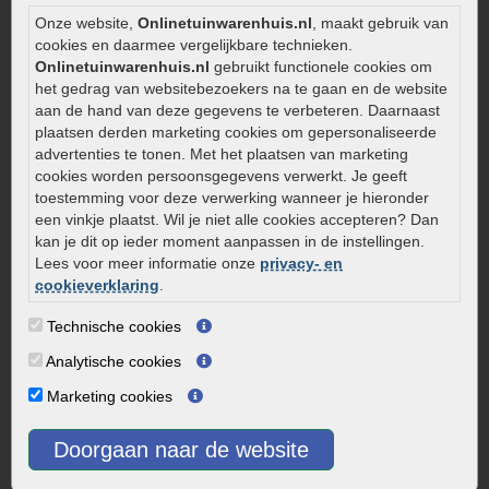
Aanlegtips voor gebakken bestrating
Onze website,
Onlinetuinwarenhuis.nl
, maakt gebruik van
Zelf een terras aanleggen
cookies en daarmee vergelijkbare technieken.
Kleine stadstuin inrichten
Onlinetuinwarenhuis.nl
gebruikt functionele cookies om
het gedrag van websitebezoekers na te gaan en de website
0320 – 219170
aan de hand van deze gegevens te verbeteren. Daarnaast
plaatsen derden marketing cookies om gepersonaliseerde
Kaapstanderweg 41
advertenties te tonen. Met het plaatsen van marketing
8243 RB Lelystad
cookies worden persoonsgegevens verwerkt. Je geeft
info@onlinetuinwarenhuis.nl
toestemming voor deze verwerking wanneer je hieronder
een vinkje plaatst. Wil je niet alle cookies accepteren? Dan
Routebeschrijving
kan je dit op ieder moment aanpassen in de instellingen.
Openingstijden
Lees voor meer informatie onze
privacy- en
cookieverklaring
.
Maandag
08:00 - 17:00
Dinsdag
08:00 - 17:00
Technische cookies
Woensdag
08:00 - 17:00
Analytische cookies
Donderdag
08:00 - 17:00
Marketing cookies
Vrijdag
08:00 - 17:00
Zaterdag
08:00 - 15.00
Doorgaan naar de website
Zondag
Gesloten