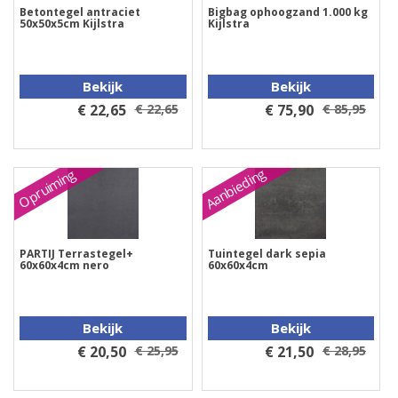
Betontegel antraciet
Bigbag ophoogzand 1.000 kg
50x50x5cm Kijlstra
Kijlstra
Bekijk
Bekijk
€ 22,65
€ 22,65
€ 75,90
€ 85,95
Aanbieding
Opruiming
PARTIJ Terrastegel+
Tuintegel dark sepia
60x60x4cm nero
60x60x4cm
Bekijk
Bekijk
€ 20,50
€ 25,95
€ 21,50
€ 28,95