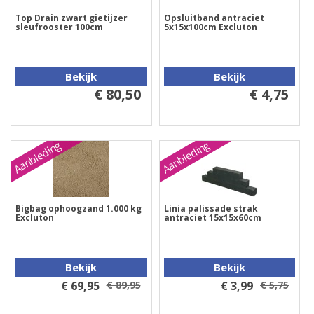
Top Drain zwart gietijzer
Opsluitband antraciet
sleufrooster 100cm
5x15x100cm Excluton
Bekijk
Bekijk
€ 80,50
€ 4,75
Aanbieding
Aanbieding
Bigbag ophoogzand 1.000 kg
Linia palissade strak
Excluton
antraciet 15x15x60cm
Bekijk
Bekijk
€ 69,95
€ 89,95
€ 3,99
€ 5,75