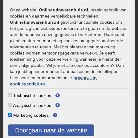
Aanlegtips voor gebakken bestrating
Onze website,
Onlinetuinwarenhuis.nl
, maakt gebruik van
Zelf een terras aanleggen
cookies en daarmee vergelijkbare technieken.
Kleine stadstuin inrichten
Onlinetuinwarenhuis.nl
gebruikt functionele cookies om
het gedrag van websitebezoekers na te gaan en de website
0320 – 219170
aan de hand van deze gegevens te verbeteren. Daarnaast
plaatsen derden marketing cookies om gepersonaliseerde
Kaapstanderweg 41
advertenties te tonen. Met het plaatsen van marketing
8243 RB Lelystad
cookies worden persoonsgegevens verwerkt. Je geeft
info@onlinetuinwarenhuis.nl
toestemming voor deze verwerking wanneer je hieronder
een vinkje plaatst. Wil je niet alle cookies accepteren? Dan
Routebeschrijving
kan je dit op ieder moment aanpassen in de instellingen.
Openingstijden
Lees voor meer informatie onze
privacy- en
cookieverklaring
.
Maandag
08:00 - 17:00
Dinsdag
08:00 - 17:00
Technische cookies
Woensdag
08:00 - 17:00
Analytische cookies
Donderdag
08:00 - 17:00
Marketing cookies
Vrijdag
08:00 - 17:00
Zaterdag
08:00 - 15.00
Doorgaan naar de website
Zondag
Gesloten