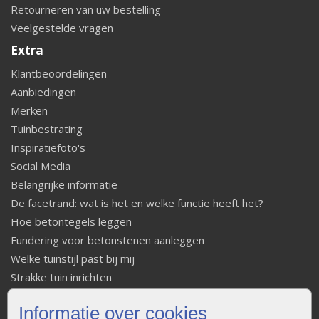
Retourneren van uw bestelling
Veelgestelde vragen
Extra
Klantbeoordelingen
Aanbiedingen
Merken
Tuinbestrating
Inspiratiefoto's
Social Media
Belangrijke informatie
De facetrand: wat is het en welke functie heeft het?
Hoe betontegels leggen
Fundering voor betonstenen aanleggen
Welke tuinstijl past bij mij
Strakke tuin inrichten
Legverbanden gebakken bestrating
Informatie over cookies
Onderhoud van gebakken bestrating