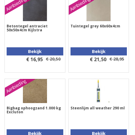
Aanbieding
Aanbieding
Betontegel antraciet
Tuintegel grey 60x60x4cm
50x50x4cm Kijlstra
Bekijk
Bekijk
€ 16,95
€ 20,50
€ 21,50
€ 28,95
Aanbieding
Bigbag ophoogzand 1.000 kg
Steenlijm all weather 290 ml
Excluton
Bekijk
Bekijk