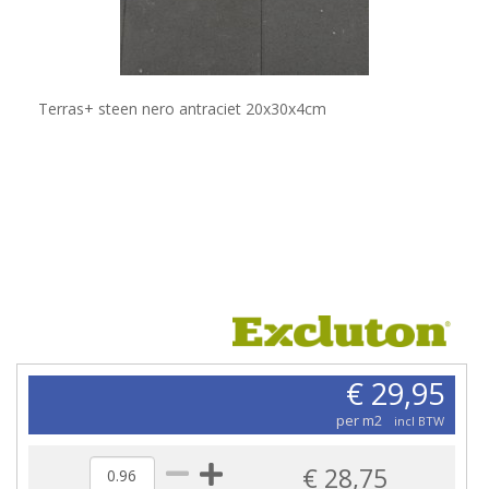
Terras+ steen nero antraciet 20x30x4cm
€ 29,95
per m2
incl BTW
€ 28,75