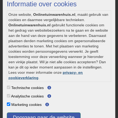
Strakke tuin inrichten
Informatie over cookies
Legverbanden gebakken bestrating
Onderhoud van gebakken bestrating
Onze website,
Onlinetuinwarenhuis.nl
, maakt gebruik van
cookies en daarmee vergelijkbare technieken.
Aanlegtips voor gebakken bestrating
Onlinetuinwarenhuis.nl
gebruikt functionele cookies om
Zelf een terras aanleggen
het gedrag van websitebezoekers na te gaan en de website
Kleine stadstuin inrichten
aan de hand van deze gegevens te verbeteren. Daarnaast
plaatsen derden marketing cookies om gepersonaliseerde
0320 – 219170
advertenties te tonen. Met het plaatsen van marketing
cookies worden persoonsgegevens verwerkt. Je geeft
Kaapstanderweg 41
toestemming voor deze verwerking wanneer je hieronder
8243 RB Lelystad
een vinkje plaatst. Wil je niet alle cookies accepteren? Dan
info@onlinetuinwarenhuis.nl
kan je dit op ieder moment aanpassen in de instellingen.
Routebeschrijving
Lees voor meer informatie onze
privacy- en
cookieverklaring
.
Openingstijden
Technische cookies
Maandag
08:00 - 17:00
Dinsdag
08:00 - 17:00
Analytische cookies
Woensdag
08:00 - 17:00
Marketing cookies
Donderdag
08:00 - 17:00
Vrijdag
08:00 - 17:00
Doorgaan naar de website