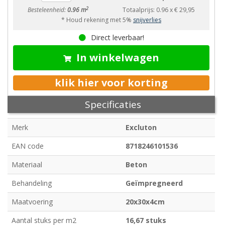
2
Besteleenheid:
0.96 m
Totaalprijs:
0.96
x
€ 29,95
* Houd rekening met 5%
snijverlies
Direct leverbaar!
In winkelwagen
klik hier voor korting
Specificaties
Merk
Excluton
EAN code
8718246101536
Materiaal
Beton
Behandeling
Geïmpregneerd
Maatvoering
20x30x4cm
Aantal stuks per m2
16,67 stuks