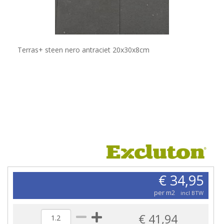
Terras+ steen nero antraciet 20x30x8cm
€ 34,95
per m2
incl BTW
€ 41,94