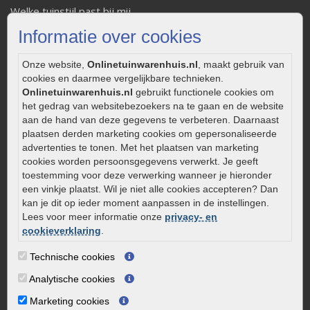
Welke tuinstijl past bij mij
Strakke tuin inrichten
Informatie over cookies
Legverbanden gebakken bestrating
Onderhoud van gebakken bestrating
Onze website,
Onlinetuinwarenhuis.nl
, maakt gebruik van
cookies en daarmee vergelijkbare technieken.
Aanlegtips voor gebakken bestrating
Onlinetuinwarenhuis.nl
gebruikt functionele cookies om
Zelf een terras aanleggen
het gedrag van websitebezoekers na te gaan en de website
Kleine stadstuin inrichten
aan de hand van deze gegevens te verbeteren. Daarnaast
plaatsen derden marketing cookies om gepersonaliseerde
0320 – 219170
advertenties te tonen. Met het plaatsen van marketing
cookies worden persoonsgegevens verwerkt. Je geeft
Kaapstanderweg 41
toestemming voor deze verwerking wanneer je hieronder
8243 RB Lelystad
een vinkje plaatst. Wil je niet alle cookies accepteren? Dan
info@onlinetuinwarenhuis.nl
kan je dit op ieder moment aanpassen in de instellingen.
Lees voor meer informatie onze
privacy- en
Routebeschrijving
cookieverklaring
.
Openingstijden
Technische cookies
Maandag
08:00 - 17:00
Analytische cookies
Dinsdag
08:00 - 17:00
Woensdag
08:00 - 17:00
Marketing cookies