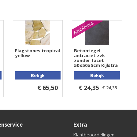
Aanbieding
Flagstones tropical
Betontegel
yellow
antraciet zvk
zonder facet
50x50x5cm Kijlstra
Bekijk
Bekijk
€ 65,50
€ 24,35
€ 24,35
enservice
Extra
Klantbeoordelingen