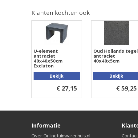
Klanten kochten ook
U-element
Oud Hollands tegel
antraciet
antraciet
40x40x50cm
40x40x5cm
Excluton
Bekijk
Bekijk
€ 27,15
€ 59,25
Informatie
Klant
Over Onlinetuinwarenhuis.nl
Contact