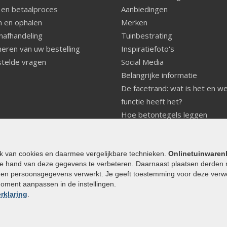
 en betaalproces
Aanbiedingen
 en ophalen
Merken
nafhandeling
Tuinbestrating
eren van uw bestelling
Inspiratiefoto's
telde vragen
Social Media
Belangrijke informatie
De facetrand: wat is het en w
functie heeft het?
Hoe betontegels leggen
Fundering voor betonstenen
aanleggen
Welke tuinstijl past bij mij
ik van cookies en daarmee vergelijkbare technieken.
Onlinetuinwaren
e hand van deze gegevens te verbeteren. Daarnaast plaatsen derden 
Strakke tuin inrichten
den persoonsgegevens verwerkt. Je geeft toestemming voor deze verwerk
Legverbanden gebakken bestr
moment aanpassen in de instellingen.
Onderhoud van gebakken best
rklaring
.
Aanlegtips voor gebakken bes
Zelf een terras aanleggen