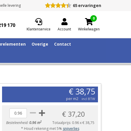
65
ervaringen
elle levering
0
219 170
Klantenservice
Account
Winkelwagen
relementen
Overige
Contact
€ 38,75
per m2
incl BTW
€ 37,20
2
Besteleenheid:
0.96 m
Totaalprijs:
0.96
x
€ 38,75
* Houd rekening met 5%
snijverlies