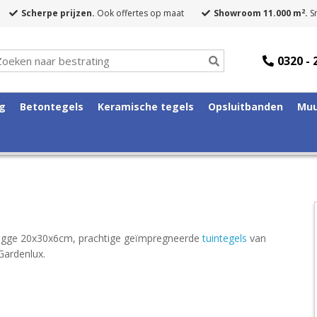
2
Scherpe prijzen.
Ook offertes op maat
Showroom 11.000 m
.
Sn
0320 - 
ng
Betontegels
Keramische tegels
Opsluitbanden
Muu
ugge 20x30x6cm, prachtige geïmpregneerde
tuintegels
van
Gardenlux.