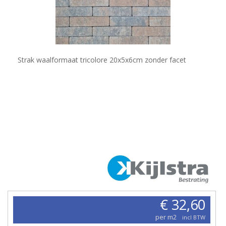
Strak waalformaat tricolore 20x5x6cm zonder facet
€ 32,60
per m2
incl BTW