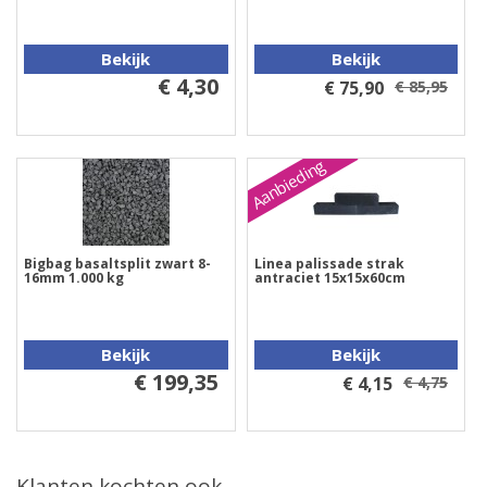
Bekijk
Bekijk
€ 4,30
€ 75,90
€ 85,95
Aanbieding
Bigbag basaltsplit zwart 8-
Linea palissade strak
16mm 1.000 kg
antraciet 15x15x60cm
Bekijk
Bekijk
€ 199,35
€ 4,15
€ 4,75
Klanten kochten ook