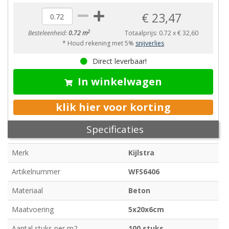
€ 23,47
2
Besteleenheid:
0.72 m
Totaalprijs:
0.72
x
€ 32,60
* Houd rekening met 5%
snijverlies
Direct leverbaar!
In winkelwagen
klik hier voor korting
Specificaties
Merk
Kijlstra
Artikelnummer
WFS6406
Materiaal
Beton
Maatvoering
5x20x6cm
Aantal stuks per m2
100 stuks