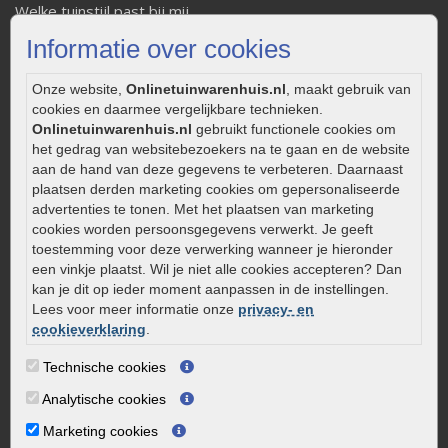
Welke tuinstijl past bij mij
Strakke tuin inrichten
Informatie over cookies
Legverbanden gebakken bestrating
Onderhoud van gebakken bestrating
Onze website,
Onlinetuinwarenhuis.nl
, maakt gebruik van
cookies en daarmee vergelijkbare technieken.
Aanlegtips voor gebakken bestrating
Onlinetuinwarenhuis.nl
gebruikt functionele cookies om
Zelf een terras aanleggen
het gedrag van websitebezoekers na te gaan en de website
Kleine stadstuin inrichten
aan de hand van deze gegevens te verbeteren. Daarnaast
plaatsen derden marketing cookies om gepersonaliseerde
0320 – 219170
advertenties te tonen. Met het plaatsen van marketing
cookies worden persoonsgegevens verwerkt. Je geeft
Kaapstanderweg 41
toestemming voor deze verwerking wanneer je hieronder
8243 RB Lelystad
een vinkje plaatst. Wil je niet alle cookies accepteren? Dan
info@onlinetuinwarenhuis.nl
kan je dit op ieder moment aanpassen in de instellingen.
Lees voor meer informatie onze
privacy- en
Routebeschrijving
cookieverklaring
.
Openingstijden
Technische cookies
Maandag
08:00 - 17:00
Analytische cookies
Dinsdag
08:00 - 17:00
Woensdag
08:00 - 17:00
Marketing cookies