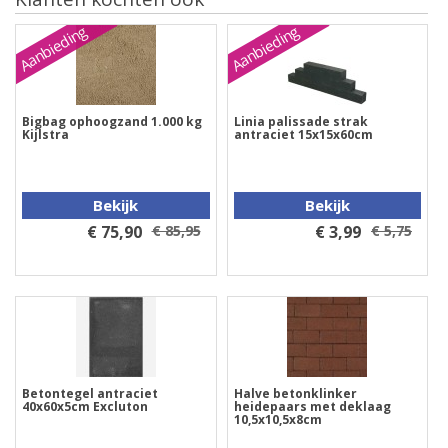
Aanbieding
Aanbieding
Bigbag ophoogzand 1.000 kg
Linia palissade strak
Kijlstra
antraciet 15x15x60cm
Bekijk
Bekijk
€ 75,90
€ 85,95
€ 3,99
€ 5,75
Betontegel antraciet
Halve betonklinker
40x60x5cm Excluton
heidepaars met deklaag
10,5x10,5x8cm