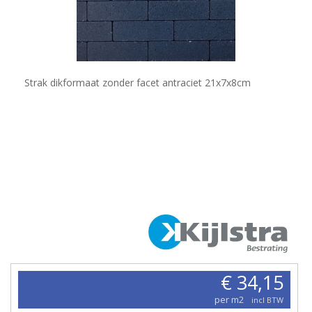
Strak dikformaat zonder facet antraciet 21x7x8cm
€ 34,15
per m2
incl BTW