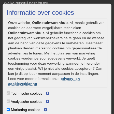
Welke tuinstijl past bij mij
Strakke tuin inrichten
Informatie over cookies
Legverbanden gebakken bestrating
Onderhoud van gebakken bestrating
Onze website,
Onlinetuinwarenhuis.nl
, maakt gebruik van
cookies en daarmee vergelijkbare technieken.
Aanlegtips voor gebakken bestrating
Onlinetuinwarenhuis.nl
gebruikt functionele cookies om
Zelf een terras aanleggen
het gedrag van websitebezoekers na te gaan en de website
Kleine stadstuin inrichten
aan de hand van deze gegevens te verbeteren. Daarnaast
plaatsen derden marketing cookies om gepersonaliseerde
0320 – 219170
advertenties te tonen. Met het plaatsen van marketing
cookies worden persoonsgegevens verwerkt. Je geeft
Kaapstanderweg 41
toestemming voor deze verwerking wanneer je hieronder
8243 RB Lelystad
een vinkje plaatst. Wil je niet alle cookies accepteren? Dan
info@onlinetuinwarenhuis.nl
kan je dit op ieder moment aanpassen in de instellingen.
Lees voor meer informatie onze
privacy- en
Routebeschrijving
cookieverklaring
.
Openingstijden
Technische cookies
Maandag
08:00 - 17:00
Analytische cookies
Dinsdag
08:00 - 17:00
Woensdag
08:00 - 17:00
Marketing cookies