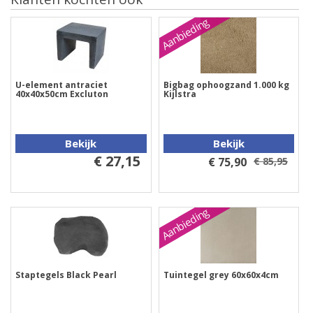
Aanbieding
U-element antraciet
Bigbag ophoogzand 1.000 kg
40x40x50cm Excluton
Kijlstra
Bekijk
Bekijk
€ 27,15
€ 75,90
€ 85,95
Aanbieding
Staptegels Black Pearl
Tuintegel grey 60x60x4cm