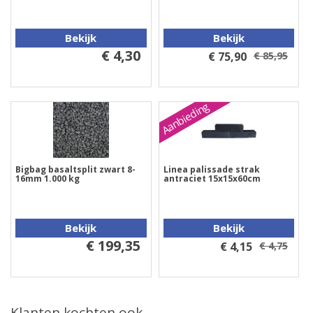
Bekijk
Bekijk
€ 4,30
€ 75,90
€ 85,95
Aanbieding
Bigbag basaltsplit zwart 8-
Linea palissade strak
16mm 1.000 kg
antraciet 15x15x60cm
Bekijk
Bekijk
€ 199,35
€ 4,15
€ 4,75
Klanten kochten ook