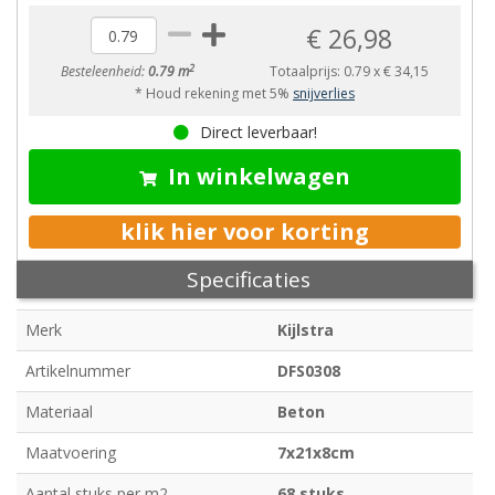
€ 26,98
2
Besteleenheid:
0.79 m
Totaalprijs:
0.79
x
€ 34,15
* Houd rekening met 5%
snijverlies
Direct leverbaar!
In winkelwagen
klik hier voor korting
Specificaties
Merk
Kijlstra
Artikelnummer
DFS0308
Materiaal
Beton
Maatvoering
7x21x8cm
Aantal stuks per m2
68 stuks