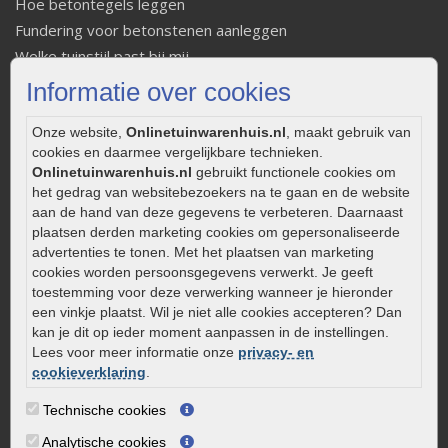
Hoe betontegels leggen
Fundering voor betonstenen aanleggen
Welke tuinstijl past bij mij
Strakke tuin inrichten
Informatie over cookies
Legverbanden gebakken bestrating
Onze website,
Onlinetuinwarenhuis.nl
, maakt gebruik van
Onderhoud van gebakken bestrating
cookies en daarmee vergelijkbare technieken.
Aanlegtips voor gebakken bestrating
Onlinetuinwarenhuis.nl
gebruikt functionele cookies om
Zelf een terras aanleggen
het gedrag van websitebezoekers na te gaan en de website
Kleine stadstuin inrichten
aan de hand van deze gegevens te verbeteren. Daarnaast
plaatsen derden marketing cookies om gepersonaliseerde
0320 – 219170
advertenties te tonen. Met het plaatsen van marketing
cookies worden persoonsgegevens verwerkt. Je geeft
Kaapstanderweg 41
toestemming voor deze verwerking wanneer je hieronder
8243 RB Lelystad
een vinkje plaatst. Wil je niet alle cookies accepteren? Dan
info@onlinetuinwarenhuis.nl
kan je dit op ieder moment aanpassen in de instellingen.
Lees voor meer informatie onze
privacy- en
Routebeschrijving
cookieverklaring
.
Openingstijden
Technische cookies
Maandag
08:00 - 17:00
Analytische cookies
Dinsdag
08:00 - 17:00