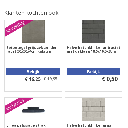
Klanten kochten ook
Aanbieding
Betontegel grijs zvk zonder
Halve betonklinker antraciet
facet 50x50x4cm Kijlstra
met deklaag 10,5x10,5x8cm
Bekijk
Bekijk
€ 0,50
€ 16,25
€ 19,95
Aanbieding
Linea palissade strak
Halve betonklinker grijs