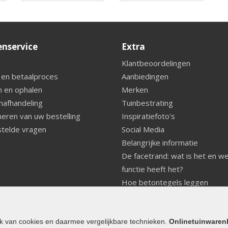
enservice
Extra
Klantbeoordelingen
 en betaalproces
Aanbiedingen
 en ophalen
Merken
nafhandeling
Tuinbestrating
eren van uw bestelling
Inspiratiefoto's
telde vragen
Social Media
Belangrijke informatie
De facetrand: wat is het en w
functie heeft het?
Hoe betontegels leggen
Fundering voor betonstenen
aanleggen
Welke tuinstijl past bij mij
ik van cookies en daarmee vergelijkbare technieken.
Onlinetuinwaren