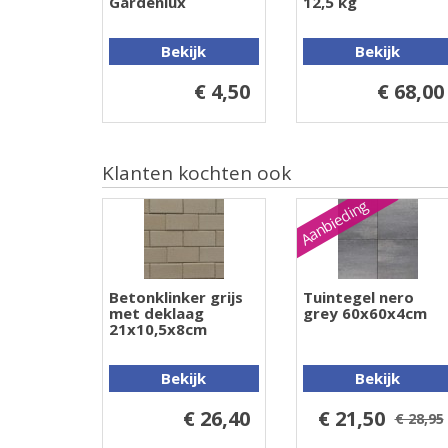
Gardenlux
12,5 kg
Bekijk
Bekijk
€ 4,50
€ 68,00
Klanten kochten ook
Aanbieding
Betonklinker grijs
Tuintegel nero
met deklaag
grey 60x60x4cm
21x10,5x8cm
Bekijk
Bekijk
€ 26,40
€ 21,50
€ 28,95