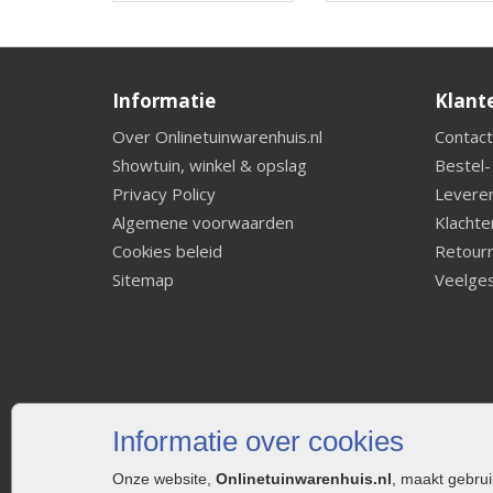
Informatie
Klant
Over Onlinetuinwarenhuis.nl
Contact
Showtuin, winkel & opslag
Bestel-
Privacy Policy
Leveren
Algemene voorwaarden
Klachte
Cookies beleid
Retourn
Sitemap
Veelges
Informatie over cookies
Onze website,
Onlinetuinwarenhuis.nl
, maakt gebru