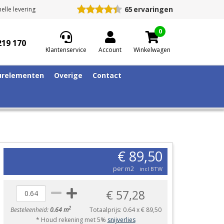
65
ervaringen
elle levering
0
219 170
Klantenservice
Account
Winkelwagen
relementen
Overige
Contact
€ 89,50
per m2
incl BTW
€ 57,28
2
Besteleenheid:
0.64 m
Totaalprijs:
0.64
x
€ 89,50
* Houd rekening met 5%
snijverlies