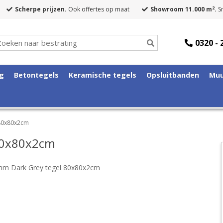
2
Scherpe prijzen.
Ook offertes op maat
Showroom 11.000 m
.
Sn
0320 - 
ng
Betontegels
Keramische tegels
Opsluitbanden
Muu
 80x80x2cm
80x80x2cm
mm Dark Grey tegel 80x80x2cm