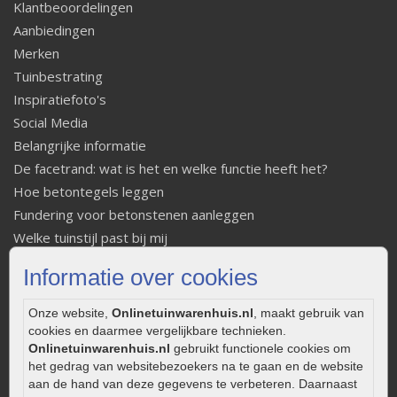
Klantbeoordelingen
Aanbiedingen
Merken
Tuinbestrating
Inspiratiefoto's
Social Media
Belangrijke informatie
De facetrand: wat is het en welke functie heeft het?
Hoe betontegels leggen
Fundering voor betonstenen aanleggen
Welke tuinstijl past bij mij
Strakke tuin inrichten
Informatie over cookies
Legverbanden gebakken bestrating
Onderhoud van gebakken bestrating
Onze website,
Onlinetuinwarenhuis.nl
, maakt gebruik van
Aanlegtips voor gebakken bestrating
cookies en daarmee vergelijkbare technieken.
Onlinetuinwarenhuis.nl
gebruikt functionele cookies om
Zelf een terras aanleggen
het gedrag van websitebezoekers na te gaan en de website
Kleine stadstuin inrichten
aan de hand van deze gegevens te verbeteren. Daarnaast