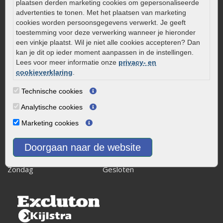
plaatsen derden marketing cookies om gepersonaliseerde
0320 – 219170
advertenties te tonen. Met het plaatsen van marketing
Kaapstanderweg 41
cookies worden persoonsgegevens verwerkt. Je geeft
toestemming voor deze verwerking wanneer je hieronder
8243 RB Lelystad
een vinkje plaatst. Wil je niet alle cookies accepteren? Dan
info@onlinetuinwarenhuis.nl
kan je dit op ieder moment aanpassen in de instellingen.
Routebeschrijving
Lees voor meer informatie onze
privacy- en
cookieverklaring
.
Openingstijden
Maandag
08:00 - 17:00
Technische cookies
Dinsdag
08:00 - 17:00
Analytische cookies
Woensdag
08:00 - 17:00
Marketing cookies
Donderdag
08:00 - 17:00
Vrijdag
08:00 - 17:00
Doorgaan naar de website
Zaterdag
08:00 - 15.00
Zondag
Gesloten