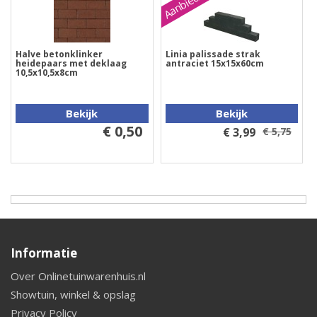
Aanbieding
Halve betonklinker
Linia palissade strak
heidepaars met deklaag
antraciet 15x15x60cm
10,5x10,5x8cm
Bekijk
Bekijk
€ 0,50
€ 3,99
€ 5,75
Informatie
Over Onlinetuinwarenhuis.nl
Showtuin, winkel & opslag
Privacy Policy