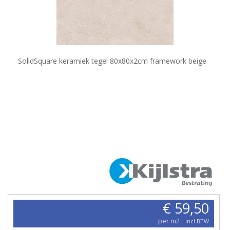
SolidSquare keramiek tegel 80x80x2cm framework beige
€ 59,50
per m2
incl BTW