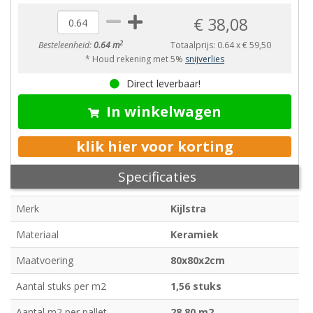
€ 38,08
2
Besteleenheid:
0.64 m
Totaalprijs:
0.64
x
€ 59,50
* Houd rekening met 5%
snijverlies
Direct leverbaar!
In winkelwagen
klik hier voor korting
Specificaties
Merk
Kijlstra
Materiaal
Keramiek
Maatvoering
80x80x2cm
Aantal stuks per m2
1,56 stuks
Aantal m2 per pallet
28,80 m2