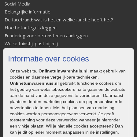
Social Media
Belangrijke informatie
De facetrand: wat is het en welke functie heeft het?
Hoe betontegels leggen
Fundering voor betonstenen aanleggen
Welke tuinstijl past bij mij
Strakke tuin inrichten
Informatie over cookies
Legverbanden gebakken bestrating
Onderhoud van gebakken bestrating
Onze website,
Onlinetuinwarenhuis.nl
, maakt gebruik van
Aanlegtips voor gebakken bestrating
cookies en daarmee vergelijkbare technieken.
Zelf een terras aanleggen
Onlinetuinwarenhuis.nl
gebruikt functionele cookies om
het gedrag van websitebezoekers na te gaan en de website
Kleine stadstuin inrichten
aan de hand van deze gegevens te verbeteren. Daarnaast
0320 – 219170
plaatsen derden marketing cookies om gepersonaliseerde
advertenties te tonen. Met het plaatsen van marketing
Kaapstanderweg 41
cookies worden persoonsgegevens verwerkt. Je geeft
8243 RB Lelystad
toestemming voor deze verwerking wanneer je hieronder
een vinkje plaatst. Wil je niet alle cookies accepteren? Dan
info@onlinetuinwarenhuis.nl
kan je dit op ieder moment aanpassen in de instellingen.
Routebeschrijving