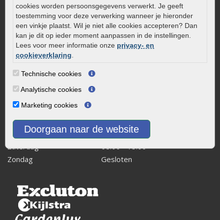
cookies worden persoonsgegevens verwerkt. Je geeft
Kaapstanderweg 41
toestemming voor deze verwerking wanneer je hieronder
8243 RB Lelystad
een vinkje plaatst. Wil je niet alle cookies accepteren? Dan
kan je dit op ieder moment aanpassen in de instellingen.
info@onlinetuinwarenhuis.nl
Lees voor meer informatie onze
privacy- en
Routebeschrijving
cookieverklaring
.
Openingstijden
Technische cookies
Maandag
08:00 - 17:00
Analytische cookies
Dinsdag
08:00 - 17:00
Marketing cookies
Woensdag
08:00 - 17:00
Donderdag
08:00 - 17:00
Doorgaan naar de website
Vrijdag
08:00 - 17:00
Zaterdag
08:00 - 15.00
Zondag
Gesloten