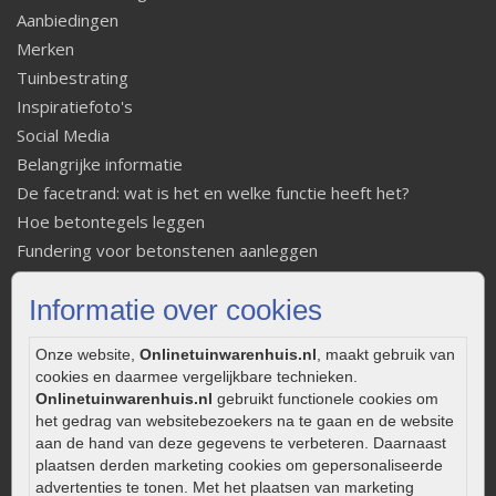
Aanbiedingen
Merken
Tuinbestrating
Inspiratiefoto's
Social Media
Belangrijke informatie
De facetrand: wat is het en welke functie heeft het?
Hoe betontegels leggen
Fundering voor betonstenen aanleggen
Welke tuinstijl past bij mij
Informatie over cookies
Strakke tuin inrichten
Legverbanden gebakken bestrating
Onze website,
Onlinetuinwarenhuis.nl
, maakt gebruik van
Onderhoud van gebakken bestrating
cookies en daarmee vergelijkbare technieken.
Aanlegtips voor gebakken bestrating
Onlinetuinwarenhuis.nl
gebruikt functionele cookies om
het gedrag van websitebezoekers na te gaan en de website
Zelf een terras aanleggen
aan de hand van deze gegevens te verbeteren. Daarnaast
Kleine stadstuin inrichten
plaatsen derden marketing cookies om gepersonaliseerde
0320 – 219170
advertenties te tonen. Met het plaatsen van marketing