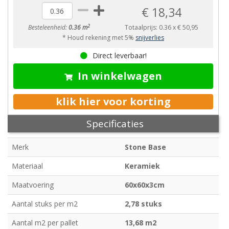
€ 18,34
2
Besteleenheid:
0.36 m
Totaalprijs:
0.36
x
€ 50,95
* Houd rekening met 5%
snijverlies
Direct leverbaar!
In winkelwagen
klik hier voor korting
Specificaties
Merk
Stone Base
Materiaal
Keramiek
Maatvoering
60x60x3cm
Aantal stuks per m2
2,78 stuks
Aantal m2 per pallet
13,68 m2