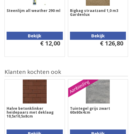
Steenlijm all weather 290 ml
Bigbag straatzand 1,0 m3
Gardenlux
Bekijk
Bekijk
€ 12,00
€ 126,80
Klanten kochten ook
Aanbieding
Halve betonklinker
Tuintegel grijs zwart
heidepaars met deklaag
60x60x4cm
10,5x10,5x8cm
Bekijk
Bekijk