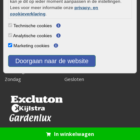
kan je dit op ieder moment aanpassen in de instellingen.
info@onlinetuinwarenhuis.nl
Lees voor meer informatie onze
privacy- en
Routebeschrijving
cookieverklaring
.
Openingstijden
Technische cookies
Maandag
08:00 - 17:00
Analytische cookies
Dinsdag
08:00 - 17:00
Marketing cookies
Woensdag
08:00 - 17:00
Donderdag
08:00 - 17:00
Doorgaan naar de website
Vrijdag
08:00 - 17:00
Zaterdag
08:00 - 15.00
Zondag
Gesloten
In winkelwagen