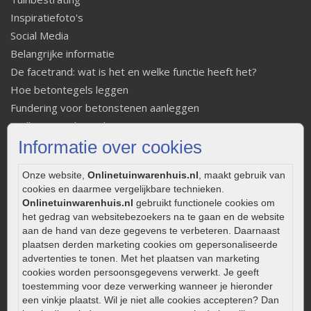
Inspiratiefoto's
Social Media
Belangrijke informatie
De facetrand: wat is het en welke functie heeft het?
Hoe betontegels leggen
Fundering voor betonstenen aanleggen
Welke tuinstijl past bij mij
Informatie over cookies
Strakke tuin inrichten
Legverbanden gebakken bestrating
Onze website,
Onlinetuinwarenhuis.nl
, maakt gebruik van
Onderhoud van gebakken bestrating
cookies en daarmee vergelijkbare technieken.
Aanlegtips voor gebakken bestrating
Onlinetuinwarenhuis.nl
gebruikt functionele cookies om
Zelf een terras aanleggen
het gedrag van websitebezoekers na te gaan en de website
aan de hand van deze gegevens te verbeteren. Daarnaast
Kleine stadstuin inrichten
plaatsen derden marketing cookies om gepersonaliseerde
0320 – 219170
advertenties te tonen. Met het plaatsen van marketing
cookies worden persoonsgegevens verwerkt. Je geeft
Kaapstanderweg 41
toestemming voor deze verwerking wanneer je hieronder
8243 RB Lelystad
een vinkje plaatst. Wil je niet alle cookies accepteren? Dan