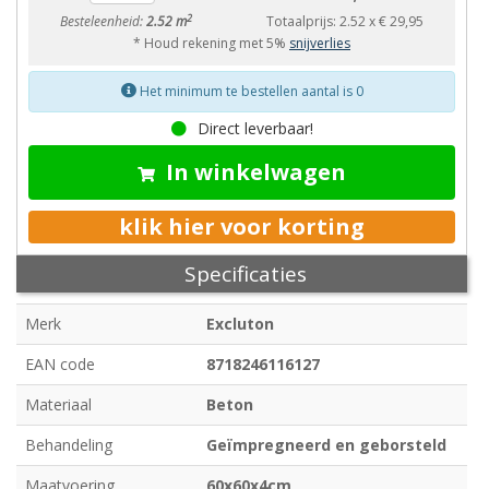
2
Besteleenheid:
2.52 m
Totaalprijs:
2.52
x
€ 29,95
* Houd rekening met 5%
snijverlies
Het minimum te bestellen aantal is 0
Direct leverbaar!
In winkelwagen
klik hier voor korting
Specificaties
Merk
Excluton
EAN code
8718246116127
Materiaal
Beton
Behandeling
Geïmpregneerd en geborsteld
Maatvoering
60x60x4cm