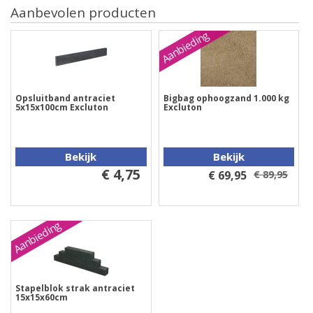
Aanbevolen producten
Aanbieding
Opsluitband antraciet
Bigbag ophoogzand 1.000 kg
5x15x100cm Excluton
Excluton
Bekijk
Bekijk
€ 4,75
€ 69,95
€ 89,95
Aanbieding
Stapelblok strak antraciet
15x15x60cm