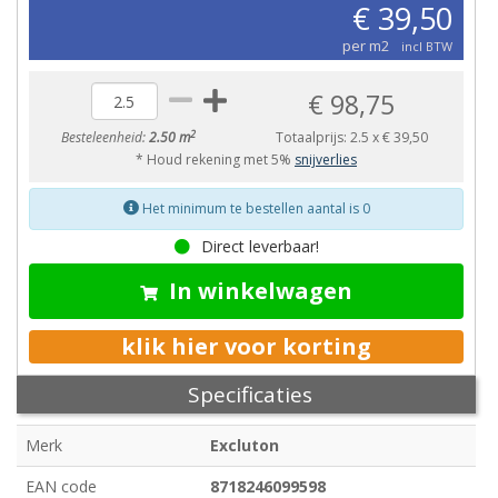
€ 39,50
per m2
incl BTW
€ 98,75
2
Besteleenheid:
2.50 m
Totaalprijs:
2.5
x
€ 39,50
* Houd rekening met 5%
snijverlies
Het minimum te bestellen aantal is 0
Direct leverbaar!
In winkelwagen
klik hier voor korting
Specificaties
Merk
Excluton
EAN code
8718246099598