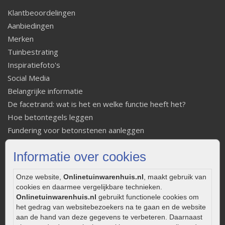
Klantbeoordelingen
Aanbiedingen
Merken
Tuinbestrating
Inspiratiefoto's
Social Media
Belangrijke informatie
De facetrand: wat is het en welke functie heeft het?
Hoe betontegels leggen
Fundering voor betonstenen aanleggen
Welke tuinstijl past bij mij
Informatie over cookies
Strakke tuin inrichten
Legverbanden gebakken bestrating
Onze website,
Onlinetuinwarenhuis.nl
, maakt gebruik van
Onderhoud van gebakken bestrating
cookies en daarmee vergelijkbare technieken.
Aanlegtips voor gebakken bestrating
Onlinetuinwarenhuis.nl
gebruikt functionele cookies om
het gedrag van websitebezoekers na te gaan en de website
Zelf een terras aanleggen
aan de hand van deze gegevens te verbeteren. Daarnaast
Kleine stadstuin inrichten