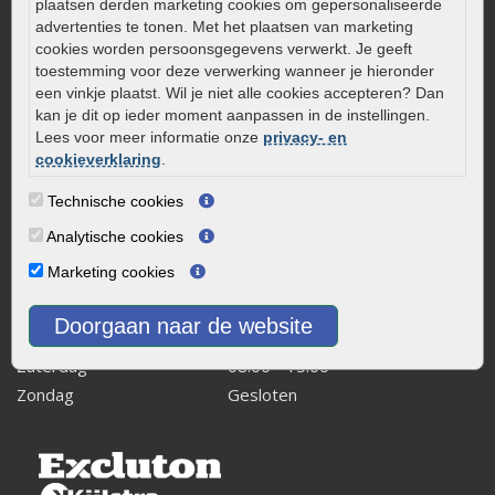
plaatsen derden marketing cookies om gepersonaliseerde
0320 – 219170
advertenties te tonen. Met het plaatsen van marketing
cookies worden persoonsgegevens verwerkt. Je geeft
Kaapstanderweg 41
toestemming voor deze verwerking wanneer je hieronder
8243 RB Lelystad
een vinkje plaatst. Wil je niet alle cookies accepteren? Dan
kan je dit op ieder moment aanpassen in de instellingen.
info@onlinetuinwarenhuis.nl
Lees voor meer informatie onze
privacy- en
Routebeschrijving
cookieverklaring
.
Openingstijden
Technische cookies
Maandag
08:00 - 17:00
Analytische cookies
Dinsdag
08:00 - 17:00
Marketing cookies
Woensdag
08:00 - 17:00
Donderdag
08:00 - 17:00
Doorgaan naar de website
Vrijdag
08:00 - 17:00
Zaterdag
08:00 - 15.00
Zondag
Gesloten