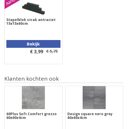
Stapelblok strak antraciet
15x15x60cm
Bekijk
€ 3,99
€ 5,75
Klanten kochten ook
60Plus Soft Comfort grezzo
Design square nero grey
60x60x4cm
60x60x4cm