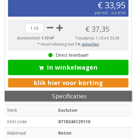
€ 33,95
per m2
incl BTW
€ 37,35
2
Besteleenheid:
1.10 m
Totaalprijs:
1.10
x
€ 33,95
* Houd rekening met 5%
snijverlies
Direct leverbaar!
In winkelwagen
klik hier voor korting
Specificaties
Merk
Excluton
EAN code
8718246129110
Materiaal
Beton