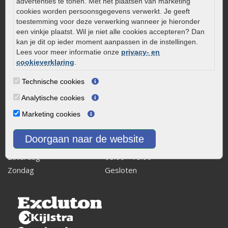
0320 – 219170
advertenties te tonen. Met het plaatsen van marketing
cookies worden persoonsgegevens verwerkt. Je geeft
Kaapstanderweg 41
toestemming voor deze verwerking wanneer je hieronder
8243 RB Lelystad
een vinkje plaatst. Wil je niet alle cookies accepteren? Dan
kan je dit op ieder moment aanpassen in de instellingen.
info@onlinetuinwarenhuis.nl
Lees voor meer informatie onze
privacy- en
Routebeschrijving
cookieverklaring
.
Openingstijden
Technische cookies
Maandag
08:00 - 17:00
Analytische cookies
Dinsdag
08:00 - 17:00
Marketing cookies
Woensdag
08:00 - 17:00
Donderdag
08:00 - 17:00
Doorgaan naar de website
Vrijdag
08:00 - 17:00
Zaterdag
08:00 - 15.00
Zondag
Gesloten