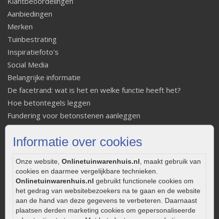
Klantbeoordelingen
Aanbiedingen
Merken
Tuinbestrating
Inspiratiefoto's
Social Media
Belangrijke informatie
De facetrand: wat is het en welke functie heeft het?
Hoe betontegels leggen
Fundering voor betonstenen aanleggen
Welke tuinstijl past bij mij
Informatie over cookies
Strakke tuin inrichten
Legverbanden gebakken bestrating
Onze website,
Onlinetuinwarenhuis.nl
, maakt gebruik van
Onderhoud van gebakken bestrating
cookies en daarmee vergelijkbare technieken.
Aanlegtips voor gebakken bestrating
Onlinetuinwarenhuis.nl
gebruikt functionele cookies om
het gedrag van websitebezoekers na te gaan en de website
Zelf een terras aanleggen
aan de hand van deze gegevens te verbeteren. Daarnaast
Kleine stadstuin inrichten
plaatsen derden marketing cookies om gepersonaliseerde