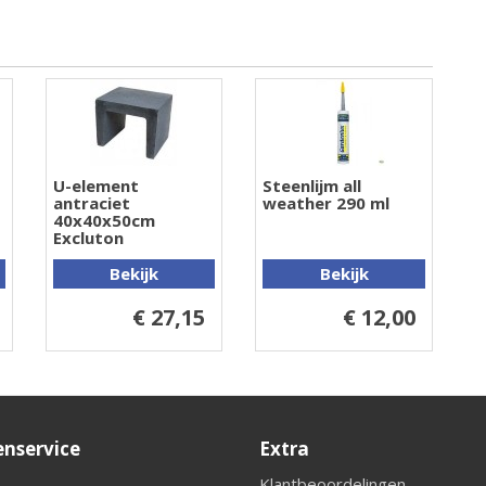
U-element
Steenlijm all
antraciet
weather 290 ml
40x40x50cm
Excluton
Bekijk
Bekijk
€ 27,15
€ 12,00
enservice
Extra
Klantbeoordelingen