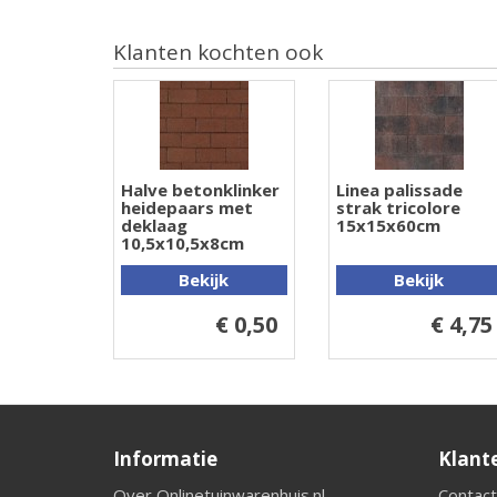
Klanten kochten ook
Halve betonklinker
Linea palissade
heidepaars met
strak tricolore
deklaag
15x15x60cm
10,5x10,5x8cm
Bekijk
Bekijk
€ 0,50
€ 4,75
Informatie
Klant
Over Onlinetuinwarenhuis.nl
Contact