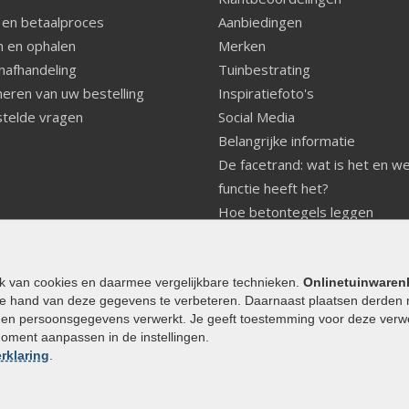
 en betaalproces
Aanbiedingen
 en ophalen
Merken
nafhandeling
Tuinbestrating
eren van uw bestelling
Inspiratiefoto's
telde vragen
Social Media
Belangrijke informatie
De facetrand: wat is het en w
functie heeft het?
Hoe betontegels leggen
Fundering voor betonstenen
aanleggen
Welke tuinstijl past bij mij
ik van cookies en daarmee vergelijkbare technieken.
Onlinetuinwaren
e hand van deze gegevens te verbeteren. Daarnaast plaatsen derden 
Strakke tuin inrichten
den persoonsgegevens verwerkt. Je geeft toestemming voor deze verwerk
Legverbanden gebakken bestr
moment aanpassen in de instellingen.
Onderhoud van gebakken best
rklaring
.
Aanlegtips voor gebakken bes
Zelf een terras aanleggen