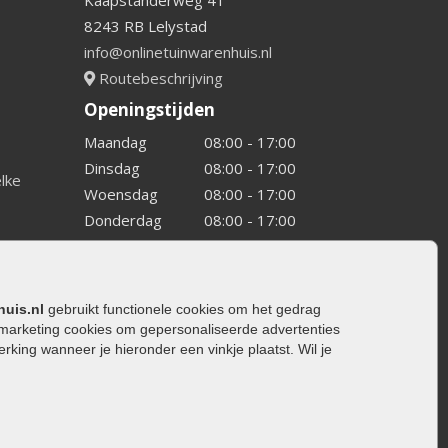
Kaapstanderweg 41
8243 RB Lelystad
info@onlinetuinwarenhuis.nl
Routebeschrijving
Openingstijden
Maandag
08:00 - 17:00
Dinsdag
08:00 - 17:00
elke
Woensdag
08:00 - 17:00
Donderdag
08:00 - 17:00
Vrijdag
08:00 - 17:00
Zaterdag
08:00 - 15.00
Zondag
Gesloten
huis.nl
gebruikt functionele cookies om het gedrag
marketing cookies om gepersonaliseerde advertenties
ing wanneer je hieronder een vinkje plaatst. Wil je
ating
rating
trating