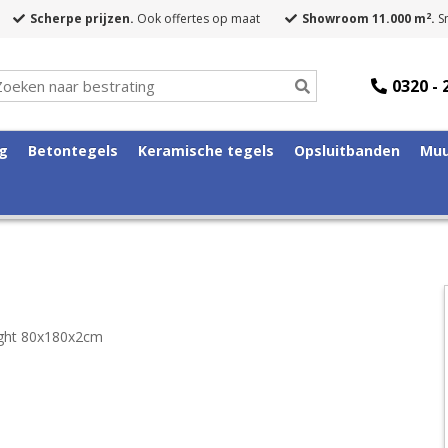
2
Scherpe prijzen.
Ook offertes op maat
Showroom 11.000 m
.
Sn
0320 - 
ng
Betontegels
Keramische tegels
Opsluitbanden
Muu
ight 80x180x2cm