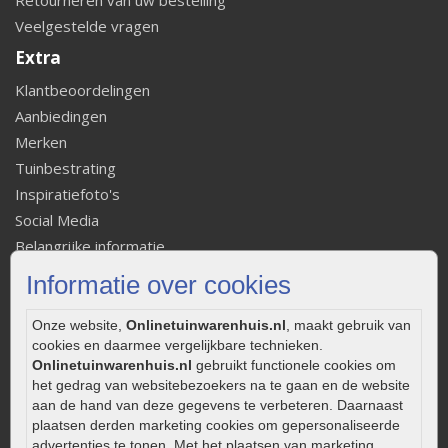
Retourneren van uw bestelling
Veelgestelde vragen
Extra
Klantbeoordelingen
Aanbiedingen
Merken
Tuinbestrating
Inspiratiefoto's
Social Media
Belangrijke informatie
De facetrand: wat is het en welke functie heeft het?
Informatie over cookies
Hoe betontegels leggen
Fundering voor betonstenen aanleggen
Onze website,
Onlinetuinwarenhuis.nl
, maakt gebruik van
cookies en daarmee vergelijkbare technieken.
Welke tuinstijl past bij mij
Onlinetuinwarenhuis.nl
gebruikt functionele cookies om
Strakke tuin inrichten
het gedrag van websitebezoekers na te gaan en de website
Legverbanden gebakken bestrating
aan de hand van deze gegevens te verbeteren. Daarnaast
plaatsen derden marketing cookies om gepersonaliseerde
Onderhoud van gebakken bestrating
advertenties te tonen. Met het plaatsen van marketing