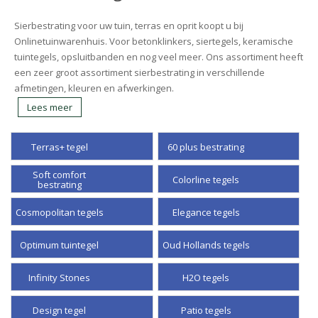
Sierbestrating voor uw tuin, terras en oprit koopt u bij
Onlinetuinwarenhuis. Voor betonklinkers, siertegels, keramische
tuintegels, opsluitbanden en nog veel meer. Ons assortiment heeft
een zeer groot assortiment sierbestrating in verschillende
afmetingen, kleuren en afwerkingen.
Lees meer
Terras+ tegel
60 plus bestrating
Soft comfort
Colorline tegels
bestrating
Cosmopolitan tegels
Elegance tegels
Optimum tuintegel
Oud Hollands tegels
Infinity Stones
H2O tegels
Design tegel
Patio tegels