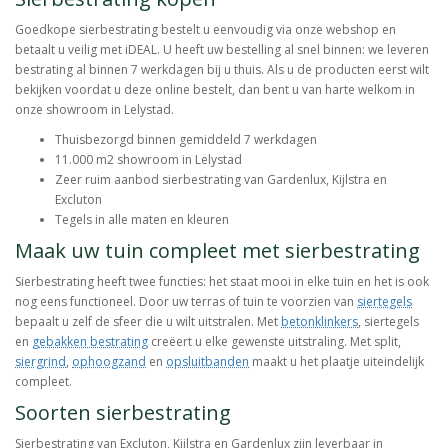
Goedkope sierbestrating bestelt u eenvoudig via onze webshop en
betaalt u veilig met iDEAL. U heeft uw bestelling al snel binnen: we leveren
bestrating al binnen 7 werkdagen bij u thuis. Als u de producten eerst wilt
bekijken voordat u deze online bestelt, dan bent u van harte welkom in
onze showroom in Lelystad.
Thuisbezorgd binnen gemiddeld 7 werkdagen
11.000 m2 showroom in Lelystad
Zeer ruim aanbod sierbestrating van Gardenlux, Kijlstra en
Excluton
Tegels in alle maten en kleuren
Maak uw tuin compleet met sierbestrating
Sierbestrating heeft twee functies: het staat mooi in elke tuin en het is ook
nog eens functioneel. Door uw terras of tuin te voorzien van
siertegels
bepaalt u zelf de sfeer die u wilt uitstralen. Met
betonklinkers
, siertegels
en
gebakken bestrating
creëert u elke gewenste uitstraling. Met split,
siergrind
,
ophoogzand
en
opsluitbanden
maakt u het plaatje uiteindelijk
compleet.
Soorten sierbestrating
Sierbestrating van Excluton, Kijlstra en Gardenlux zijn leverbaar in