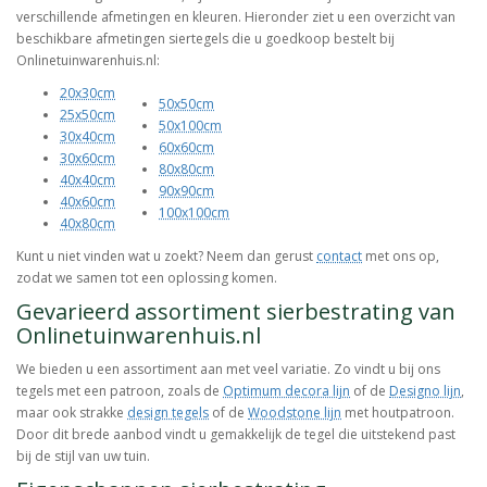
verschillende afmetingen en kleuren. Hieronder ziet u een overzicht van
beschikbare afmetingen siertegels die u goedkoop bestelt bij
Onlinetuinwarenhuis.nl:
20x30cm
50x50cm
25x50cm
50x100cm
30x40cm
60x60cm
30x60cm
80x80cm
40x40cm
90x90cm
40x60cm
100x100cm
40x80cm
Kunt u niet vinden wat u zoekt? Neem dan gerust
contact
met ons op,
zodat we samen tot een oplossing komen.
Gevarieerd assortiment sierbestrating van
Onlinetuinwarenhuis.nl
We bieden u een assortiment aan met veel variatie. Zo vindt u bij ons
tegels met een patroon, zoals de
Optimum decora lijn
of de
Designo lijn
,
maar ook strakke
design tegels
of de
Woodstone lijn
met houtpatroon.
Door dit brede aanbod vindt u gemakkelijk de tegel die uitstekend past
bij de stijl van uw tuin.