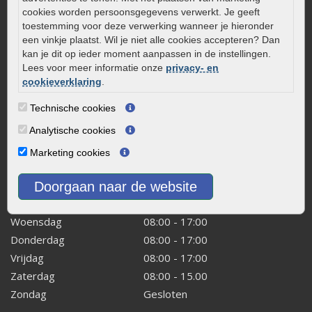
Aanlegtips voor gebakken bestrating
cookies worden persoonsgegevens verwerkt. Je geeft
Zelf een terras aanleggen
toestemming voor deze verwerking wanneer je hieronder
Kleine stadstuin inrichten
een vinkje plaatst. Wil je niet alle cookies accepteren? Dan
kan je dit op ieder moment aanpassen in de instellingen.
0320 – 219170
Lees voor meer informatie onze
privacy- en
cookieverklaring
.
Kaapstanderweg 41
8243 RB Lelystad
Technische cookies
info@onlinetuinwarenhuis.nl
Analytische cookies
Routebeschrijving
Marketing cookies
Openingstijden
Maandag
08:00 - 17:00
Doorgaan naar de website
Dinsdag
08:00 - 17:00
Woensdag
08:00 - 17:00
Donderdag
08:00 - 17:00
Vrijdag
08:00 - 17:00
Zaterdag
08:00 - 15.00
Zondag
Gesloten