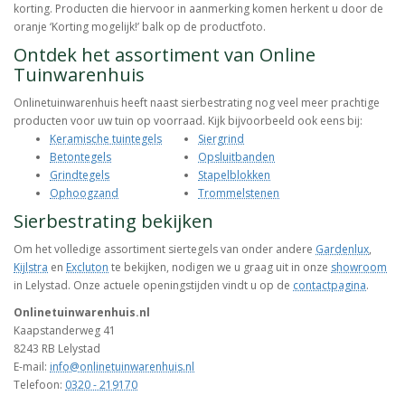
korting. Producten die hiervoor in aanmerking komen herkent u door de
oranje ‘Korting mogelijk!’ balk op de productfoto.
Ontdek het assortiment van Online
Tuinwarenhuis
Onlinetuinwarenhuis heeft naast sierbestrating nog veel meer prachtige
producten voor uw tuin op voorraad. Kijk bijvoorbeeld ook eens bij:
Keramische tuintegels
Siergrind
Betontegels
Opsluitbanden
Grindtegels
Stapelblokken
Ophoogzand
Trommelstenen
Sierbestrating bekijken
Om het volledige assortiment siertegels van onder andere
Gardenlux
,
Kijlstra
en
Excluton
te bekijken, nodigen we u graag uit in onze
showroom
in Lelystad. Onze actuele openingstijden vindt u op de
contactpagina
.
Onlinetuinwarenhuis.nl
Kaapstanderweg 41
8243 RB Lelystad
E-mail:
info@onlinetuinwarenhuis.nl
Telefoon:
0320 - 219170