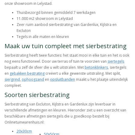
onze showroom in Lelystad.
Thuisbezorgd binnen gemiddeld 7 werkdagen
11.000 m2 showroom in Lelystad
Zeer ruim aanbod sierbestrating van Gardenlux, Kijlstra en
Excluton
Tegels in alle maten en kleuren
Maak uw tuin compleet met sierbestrating
Sierbestrating heeft twee functies: het staat mooi in elke tuin en het is ook
nog eens functioneel. Door uw terras of tuin te voorzien van
siertegels
bepaalt u zelf de sfeer die u wilt uitstralen. Met
betonklinkers
, siertegels
en
gebakken bestrating
creëert u elke gewenste uitstraling. Met split,
siergrind
,
ophoogzand
en
opsluitbanden
maakt u het plaatje uiteindelijk
compleet.
Soorten sierbestrating
Sierbestrating van Excluton, Kijlstra en Gardenlux zijn leverbaar in
verschillende afmetingen en kleuren. Hieronder ziet u een overzicht van
beschikbare afmetingen siertegels die u goedkoop bestelt bij
Onlinetuinwarenhuis.nl:
20x30cm
50x50cm