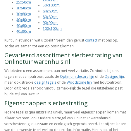
25x50cm
50x100cm
30x40cm
60x60cm
30x60cm
80x80cm
40x40cm
90x90cm
40x60cm
100x100cm
40x80cm
Kunt u niet vinden wat u zoekt? Neem dan gerust
contact
met ons op,
zodat we samen tot een oplossing komen.
Gevarieerd assortiment sierbestrating van
Onlinetuinwarenhuis.nl
We bieden u een assortiment aan met veel variatie. Zo vindt u bij ons
tegels met een patroon, zoals de
Optimum decora lijn
of de
Designo lijn
,
maar ook strakke
design tegels
of de
Woodstone lijn
met houtpatroon.
Door dit brede aanbod vindt u gemakkelijk de tegel die uitstekend past
bij de stijl van uw tuin.
Eigenschappen sierbestrating
Iedere tegel is qua uitstraling uniek, maar veel eigenschappen komen met
elkaar overeen. Zo is iedere siertegel van Onlinetuinwarenhuis.nl
vorstbestendig, duurzaam en ecologisch geproduceerd. Let bij het kiezen
van de gewenste tegel wel op de productinformatie. Hier staat of het