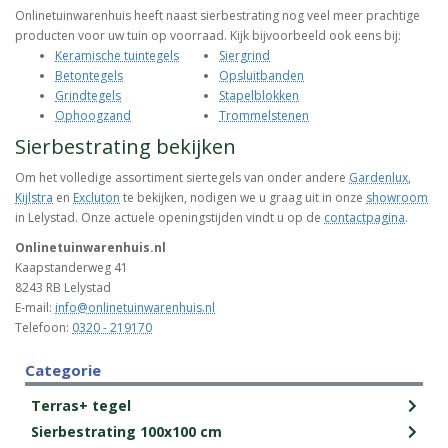
Onlinetuinwarenhuis heeft naast sierbestrating nog veel meer prachtige
producten voor uw tuin op voorraad. Kijk bijvoorbeeld ook eens bij:
Keramische tuintegels
Siergrind
Betontegels
Opsluitbanden
Grindtegels
Stapelblokken
Ophoogzand
Trommelstenen
Sierbestrating bekijken
Om het volledige assortiment siertegels van onder andere
Gardenlux
,
Kijlstra
en
Excluton
te bekijken, nodigen we u graag uit in onze
showroom
in Lelystad. Onze actuele openingstijden vindt u op de
contactpagina
.
Onlinetuinwarenhuis.nl
Kaapstanderweg 41
8243 RB Lelystad
E-mail:
info@onlinetuinwarenhuis.nl
Telefoon:
0320 - 219170
Categorie
Terras+ tegel
Sierbestrating 100x100 cm