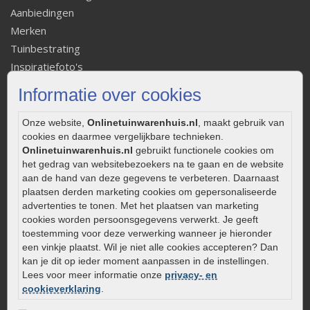
Aanbiedingen
Merken
Tuinbestrating
Inspiratiefoto's
Social Media
Informatie over cookies
Belangrijke informatie
De facetrand: wat is het en welke functie heeft het?
Onze website,
Onlinetuinwarenhuis.nl
, maakt gebruik van
cookies en daarmee vergelijkbare technieken.
Hoe betontegels leggen
Onlinetuinwarenhuis.nl
gebruikt functionele cookies om
Fundering voor betonstenen aanleggen
het gedrag van websitebezoekers na te gaan en de website
Welke tuinstijl past bij mij
aan de hand van deze gegevens te verbeteren. Daarnaast
Strakke tuin inrichten
plaatsen derden marketing cookies om gepersonaliseerde
advertenties te tonen. Met het plaatsen van marketing
Legverbanden gebakken bestrating
cookies worden persoonsgegevens verwerkt. Je geeft
Onderhoud van gebakken bestrating
toestemming voor deze verwerking wanneer je hieronder
Aanlegtips voor gebakken bestrating
een vinkje plaatst. Wil je niet alle cookies accepteren? Dan
kan je dit op ieder moment aanpassen in de instellingen.
Zelf een terras aanleggen
Lees voor meer informatie onze
privacy- en
Kleine stadstuin inrichten
cookieverklaring
.
0320 – 219170