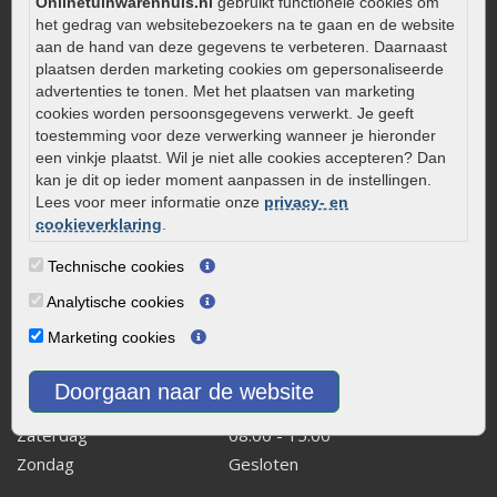
Aanlegtips voor gebakken bestrating
Onlinetuinwarenhuis.nl
gebruikt functionele cookies om
het gedrag van websitebezoekers na te gaan en de website
Zelf een terras aanleggen
aan de hand van deze gegevens te verbeteren. Daarnaast
Kleine stadstuin inrichten
plaatsen derden marketing cookies om gepersonaliseerde
advertenties te tonen. Met het plaatsen van marketing
0320 – 219170
cookies worden persoonsgegevens verwerkt. Je geeft
Kaapstanderweg 41
toestemming voor deze verwerking wanneer je hieronder
een vinkje plaatst. Wil je niet alle cookies accepteren? Dan
8243 RB Lelystad
kan je dit op ieder moment aanpassen in de instellingen.
info@onlinetuinwarenhuis.nl
Lees voor meer informatie onze
privacy- en
Routebeschrijving
cookieverklaring
.
Openingstijden
Technische cookies
Maandag
08:00 - 17:00
Analytische cookies
Dinsdag
08:00 - 17:00
Marketing cookies
Woensdag
08:00 - 17:00
Donderdag
08:00 - 17:00
Doorgaan naar de website
Vrijdag
08:00 - 17:00
Zaterdag
08:00 - 15.00
Zondag
Gesloten