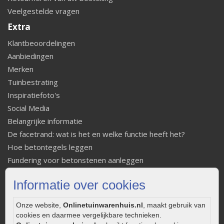
Veelgestelde vragen
Extra
Klantbeoordelingen
Aanbiedingen
Merken
Tuinbestrating
Inspiratiefoto's
Social Media
Belangrijke informatie
De facetrand: wat is het en welke functie heeft het?
Hoe betontegels leggen
Fundering voor betonstenen aanleggen
Welke tuinstijl past bij mij
Informatie over cookies
Strakke tuin inrichten
Legverbanden gebakken bestrating
Onze website,
Onlinetuinwarenhuis.nl
, maakt gebruik van
Onderhoud van gebakken bestrating
cookies en daarmee vergelijkbare technieken.