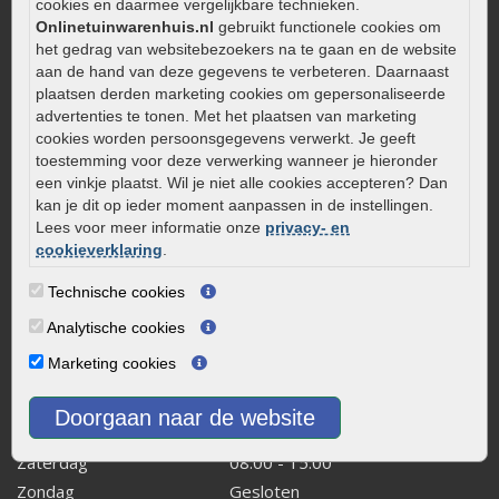
cookies en daarmee vergelijkbare technieken.
Aanlegtips voor gebakken bestrating
Onlinetuinwarenhuis.nl
gebruikt functionele cookies om
het gedrag van websitebezoekers na te gaan en de website
Zelf een terras aanleggen
aan de hand van deze gegevens te verbeteren. Daarnaast
Kleine stadstuin inrichten
plaatsen derden marketing cookies om gepersonaliseerde
advertenties te tonen. Met het plaatsen van marketing
0320 – 219170
cookies worden persoonsgegevens verwerkt. Je geeft
Kaapstanderweg 41
toestemming voor deze verwerking wanneer je hieronder
een vinkje plaatst. Wil je niet alle cookies accepteren? Dan
8243 RB Lelystad
kan je dit op ieder moment aanpassen in de instellingen.
info@onlinetuinwarenhuis.nl
Lees voor meer informatie onze
privacy- en
Routebeschrijving
cookieverklaring
.
Openingstijden
Technische cookies
Maandag
08:00 - 17:00
Analytische cookies
Dinsdag
08:00 - 17:00
Marketing cookies
Woensdag
08:00 - 17:00
Donderdag
08:00 - 17:00
Doorgaan naar de website
Vrijdag
08:00 - 17:00
Zaterdag
08:00 - 15.00
Zondag
Gesloten