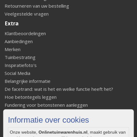
Retourneren van uw bestelling
Veelgestelde vragen
Extra
Klantbeoordelingen
Aanbiedingen
Merken
Tuinbestrating
Inspiratiefoto's
Social Media
Belangrijke informatie
De facetrand: wat is het en welke functie heeft het?
Hoe betontegels leggen
Fundering voor betonstenen aanleggen
Welke tuinstijl past bij mij
Informatie over cookies
Strakke tuin inrichten
Legverbanden gebakken bestrating
Onze website,
Onlinetuinwarenhuis.nl
, maakt gebruik van
Onderhoud van gebakken bestrating