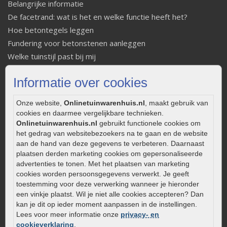
Belangrijke informatie
De facetrand: wat is het en welke functie heeft het?
Hoe betontegels leggen
Fundering voor betonstenen aanleggen
Welke tuinstijl past bij mij
Strakke tuin inrichten
Informatie over cookies
Legverbanden gebakken bestrating
Onderhoud van gebakken bestrating
Onze website,
Onlinetuinwarenhuis.nl
, maakt gebruik van
Aanlegtips voor gebakken bestrating
cookies en daarmee vergelijkbare technieken.
Zelf een terras aanleggen
Onlinetuinwarenhuis.nl
gebruikt functionele cookies om
het gedrag van websitebezoekers na te gaan en de website
Kleine stadstuin inrichten
aan de hand van deze gegevens te verbeteren. Daarnaast
0320 – 219170
plaatsen derden marketing cookies om gepersonaliseerde
advertenties te tonen. Met het plaatsen van marketing
Kaapstanderweg 41
cookies worden persoonsgegevens verwerkt. Je geeft
8243 RB Lelystad
toestemming voor deze verwerking wanneer je hieronder
een vinkje plaatst. Wil je niet alle cookies accepteren? Dan
info@onlinetuinwarenhuis.nl
kan je dit op ieder moment aanpassen in de instellingen.
Routebeschrijving
Lees voor meer informatie onze
privacy- en
Openingstijden
cookieverklaring
.