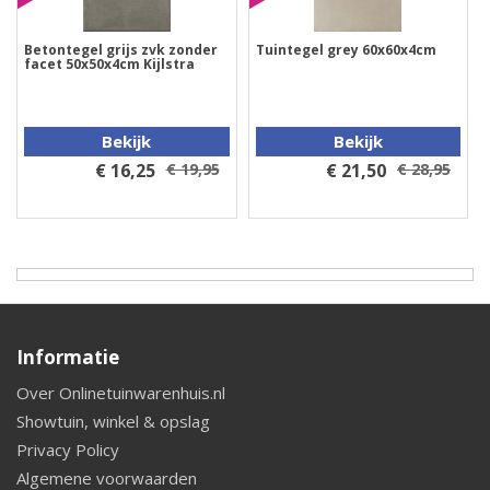
Betontegel grijs zvk zonder
Tuintegel grey 60x60x4cm
facet 50x50x4cm Kijlstra
Bekijk
Bekijk
€ 16,25
€ 19,95
€ 21,50
€ 28,95
Informatie
Over Onlinetuinwarenhuis.nl
Showtuin, winkel & opslag
Privacy Policy
Algemene voorwaarden