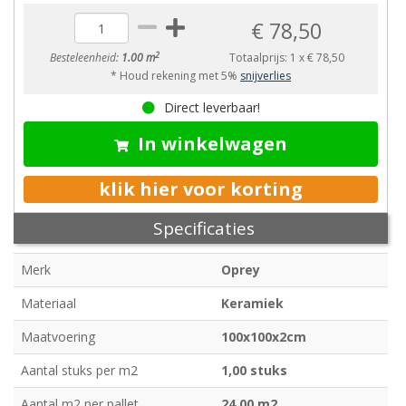
€ 78,50
2
Besteleenheid:
1.00 m
Totaalprijs:
1
x
€ 78,50
* Houd rekening met 5%
snijverlies
Direct leverbaar!
In winkelwagen
klik hier voor korting
Specificaties
Merk
Oprey
Materiaal
Keramiek
Maatvoering
100x100x2cm
Aantal stuks per m2
1,00 stuks
Aantal m2 per pallet
24,00 m2