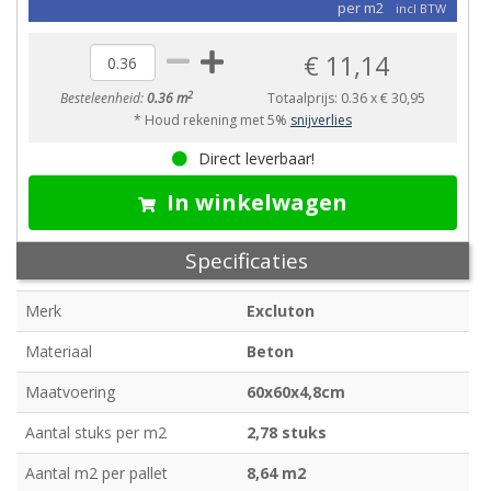
per m2
incl BTW
€ 11,14
2
Besteleenheid:
0.36 m
Totaalprijs:
0.36
x
€ 30,95
* Houd rekening met 5%
snijverlies
Direct leverbaar!
In winkelwagen
Specificaties
Merk
Excluton
Materiaal
Beton
Maatvoering
60x60x4,8cm
Aantal stuks per m2
2,78 stuks
Aantal m2 per pallet
8,64 m2