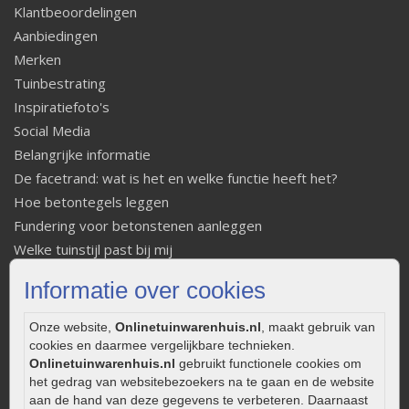
Klantbeoordelingen
Aanbiedingen
Merken
Tuinbestrating
Inspiratiefoto's
Social Media
Belangrijke informatie
De facetrand: wat is het en welke functie heeft het?
Hoe betontegels leggen
Fundering voor betonstenen aanleggen
Welke tuinstijl past bij mij
Strakke tuin inrichten
Informatie over cookies
Legverbanden gebakken bestrating
Onderhoud van gebakken bestrating
Onze website,
Onlinetuinwarenhuis.nl
, maakt gebruik van
Aanlegtips voor gebakken bestrating
cookies en daarmee vergelijkbare technieken.
Onlinetuinwarenhuis.nl
gebruikt functionele cookies om
Zelf een terras aanleggen
het gedrag van websitebezoekers na te gaan en de website
Kleine stadstuin inrichten
aan de hand van deze gegevens te verbeteren. Daarnaast