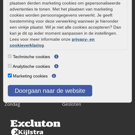
plaatsen derden marketing cookies om gepersonaliseerde
0320 – 219170
advertenties te tonen. Met het plaatsen van marketing
Kaapstanderweg 41
cookies worden persoonsgegevens verwerkt. Je geeft
toestemming voor deze verwerking wanneer je hieronder
8243 RB Lelystad
een vinkje plaatst. Wil je niet alle cookies accepteren? Dan
info@onlinetuinwarenhuis.nl
kan je dit op ieder moment aanpassen in de instellingen.
Routebeschrijving
Lees voor meer informatie onze
privacy- en
cookieverklaring
.
Openingstijden
Maandag
08:00 - 17:00
Technische cookies
Dinsdag
08:00 - 17:00
Analytische cookies
Woensdag
08:00 - 17:00
Marketing cookies
Donderdag
08:00 - 17:00
Vrijdag
08:00 - 17:00
Doorgaan naar de website
Zaterdag
08:00 - 15.00
Zondag
Gesloten