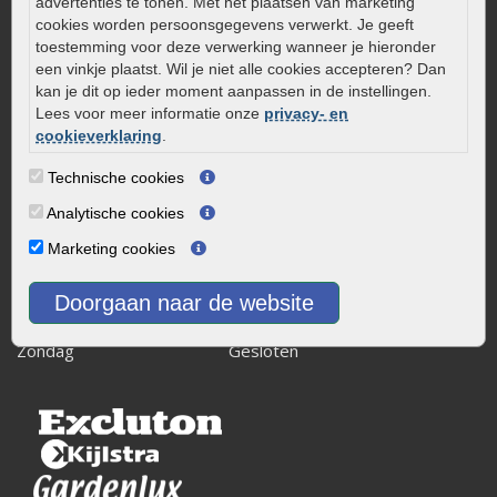
advertenties te tonen. Met het plaatsen van marketing
Kaapstanderweg 41
cookies worden persoonsgegevens verwerkt. Je geeft
8243 RB Lelystad
toestemming voor deze verwerking wanneer je hieronder
een vinkje plaatst. Wil je niet alle cookies accepteren? Dan
info@onlinetuinwarenhuis.nl
kan je dit op ieder moment aanpassen in de instellingen.
Routebeschrijving
Lees voor meer informatie onze
privacy- en
cookieverklaring
.
Openingstijden
Maandag
08:00 - 17:00
Technische cookies
Dinsdag
08:00 - 17:00
Analytische cookies
Woensdag
08:00 - 17:00
Marketing cookies
Donderdag
08:00 - 17:00
Vrijdag
08:00 - 17:00
Doorgaan naar de website
Zaterdag
08:00 - 15.00
Zondag
Gesloten