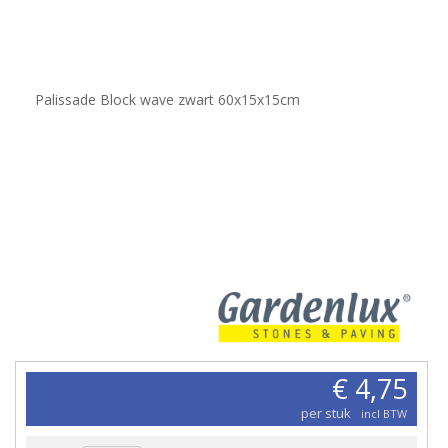
Palissade Block wave zwart 60x15x15cm
€ 4,75
per stuk
incl BTW