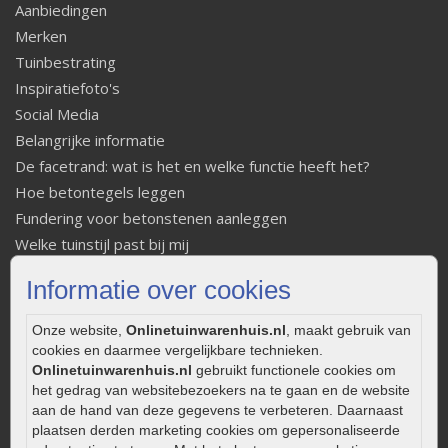
Aanbiedingen
Merken
Tuinbestrating
Inspiratiefoto's
Social Media
Belangrijke informatie
De facetrand: wat is het en welke functie heeft het?
Hoe betontegels leggen
Fundering voor betonstenen aanleggen
Welke tuinstijl past bij mij
Strakke tuin inrichten
Informatie over cookies
Legverbanden gebakken bestrating
Onderhoud van gebakken bestrating
Onze website,
Onlinetuinwarenhuis.nl
, maakt gebruik van
Aanlegtips voor gebakken bestrating
cookies en daarmee vergelijkbare technieken.
Onlinetuinwarenhuis.nl
gebruikt functionele cookies om
Zelf een terras aanleggen
het gedrag van websitebezoekers na te gaan en de website
Kleine stadstuin inrichten
aan de hand van deze gegevens te verbeteren. Daarnaast
0320 – 219170
plaatsen derden marketing cookies om gepersonaliseerde