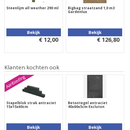
Steenlijm all weather 290 ml
Bigbag straatzand 1,0 m3
Gardenlux
Bekijk
Bekijk
€ 12,00
€ 126,80
Klanten kochten ook
Aanbieding
Stapelblok strak antraciet
Betontegel antraciet
15x15x60cm
40x60x5cm Excluton
Bekijk
Bekijk