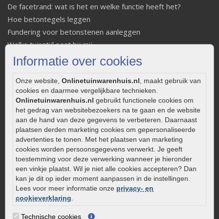
De facetrand: wat is het en welke functie heeft het?
Hoe betontegels leggen
Fundering voor betonstenen aanleggen
Welke tuinstijl past bij mij
Strakke tuin inrichten
Informatie over cookies
Legverbanden gebakken bestrating
Onze website,
Onlinetuinwarenhuis.nl
, maakt gebruik van
Onderhoud van gebakken bestrating
cookies en daarmee vergelijkbare technieken.
Aanlegtips voor gebakken bestrating
Onlinetuinwarenhuis.nl
gebruikt functionele cookies om
Zelf een terras aanleggen
het gedrag van websitebezoekers na te gaan en de website
Kleine stadstuin inrichten
aan de hand van deze gegevens te verbeteren. Daarnaast
plaatsen derden marketing cookies om gepersonaliseerde
0320 – 219170
advertenties te tonen. Met het plaatsen van marketing
cookies worden persoonsgegevens verwerkt. Je geeft
Kaapstanderweg 41
toestemming voor deze verwerking wanneer je hieronder
8243 RB Lelystad
een vinkje plaatst. Wil je niet alle cookies accepteren? Dan
info@onlinetuinwarenhuis.nl
kan je dit op ieder moment aanpassen in de instellingen.
Lees voor meer informatie onze
privacy- en
Routebeschrijving
cookieverklaring
.
Openingstijden
Technische cookies