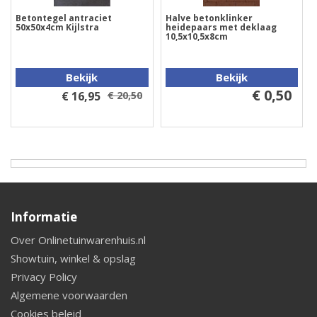
Betontegel antraciet
Halve betonklinker
50x50x4cm Kijlstra
heidepaars met deklaag
10,5x10,5x8cm
Bekijk
Bekijk
€ 0,50
€ 16,95
€ 20,50
Informatie
Over Onlinetuinwarenhuis.nl
Showtuin, winkel & opslag
Privacy Policy
Algemene voorwaarden
Cookies beleid