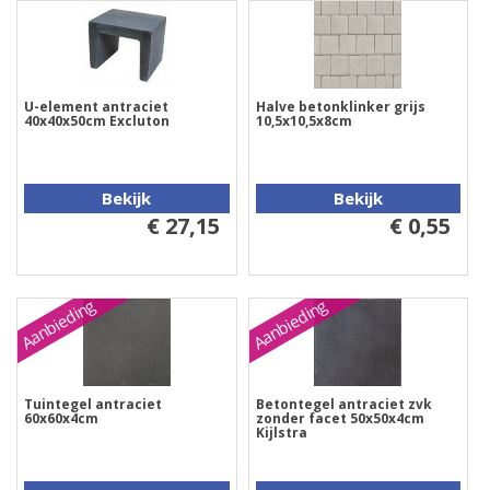
U-element antraciet
Halve betonklinker grijs
40x40x50cm Excluton
10,5x10,5x8cm
Bekijk
Bekijk
€ 27,15
€ 0,55
Aanbieding
Aanbieding
Tuintegel antraciet
Betontegel antraciet zvk
60x60x4cm
zonder facet 50x50x4cm
Kijlstra