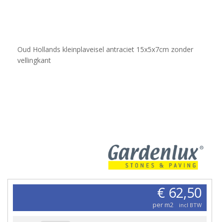
Oud Hollands kleinplaveisel antraciet 15x5x7cm zonder
vellingkant
€ 62,50
per m2
incl BTW