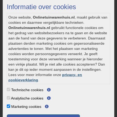
Strakke tuin inrichten
Informatie over cookies
Legverbanden gebakken bestrating
Onderhoud van gebakken bestrating
Onze website,
Onlinetuinwarenhuis.nl
, maakt gebruik van
cookies en daarmee vergelijkbare technieken.
Aanlegtips voor gebakken bestrating
Onlinetuinwarenhuis.nl
gebruikt functionele cookies om
Zelf een terras aanleggen
het gedrag van websitebezoekers na te gaan en de website
Kleine stadstuin inrichten
aan de hand van deze gegevens te verbeteren. Daarnaast
plaatsen derden marketing cookies om gepersonaliseerde
0320 – 219170
advertenties te tonen. Met het plaatsen van marketing
cookies worden persoonsgegevens verwerkt. Je geeft
Kaapstanderweg 41
toestemming voor deze verwerking wanneer je hieronder
8243 RB Lelystad
een vinkje plaatst. Wil je niet alle cookies accepteren? Dan
info@onlinetuinwarenhuis.nl
kan je dit op ieder moment aanpassen in de instellingen.
Routebeschrijving
Lees voor meer informatie onze
privacy- en
cookieverklaring
.
Openingstijden
Technische cookies
Maandag
08:00 - 17:00
Dinsdag
08:00 - 17:00
Analytische cookies
Woensdag
08:00 - 17:00
Marketing cookies
Donderdag
08:00 - 17:00