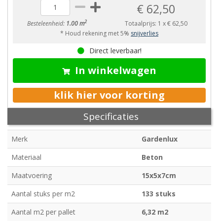
€ 62,50
2
Besteleenheid:
1.00 m
Totaalprijs:
1
x
€ 62,50
* Houd rekening met 5%
snijverlies
Direct leverbaar!
In winkelwagen
klik hier voor korting
Specificaties
Merk
Gardenlux
Materiaal
Beton
Maatvoering
15x5x7cm
Aantal stuks per m2
133 stuks
Aantal m2 per pallet
6,32 m2