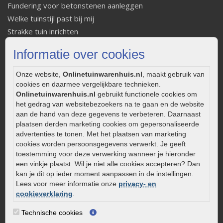
Fundering voor betonstenen aanleggen
Welke tuinstijl past bij mij
Strakke tuin inrichten
Legverbanden gebakken bestrating
Informatie over cookies
Onderhoud van gebakken bestrating
Aanlegtips voor gebakken bestrating
Onze website,
Onlinetuinwarenhuis.nl
, maakt gebruik van
Zelf een terras aanleggen
cookies en daarmee vergelijkbare technieken.
Onlinetuinwarenhuis.nl
gebruikt functionele cookies om
Kleine stadstuin inrichten
het gedrag van websitebezoekers na te gaan en de website
0320 – 219170
aan de hand van deze gegevens te verbeteren. Daarnaast
plaatsen derden marketing cookies om gepersonaliseerde
Kaapstanderweg 41
advertenties te tonen. Met het plaatsen van marketing
8243 RB Lelystad
cookies worden persoonsgegevens verwerkt. Je geeft
info@onlinetuinwarenhuis.nl
toestemming voor deze verwerking wanneer je hieronder
een vinkje plaatst. Wil je niet alle cookies accepteren? Dan
Routebeschrijving
kan je dit op ieder moment aanpassen in de instellingen.
Openingstijden
Lees voor meer informatie onze
privacy- en
cookieverklaring
.
Maandag
08:00 - 17:00
Dinsdag
08:00 - 17:00
Technische cookies