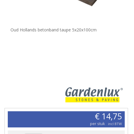
Oud Hollands betonband taupe 5x20x100cm
€ 14,75
per stuk
incl BTW